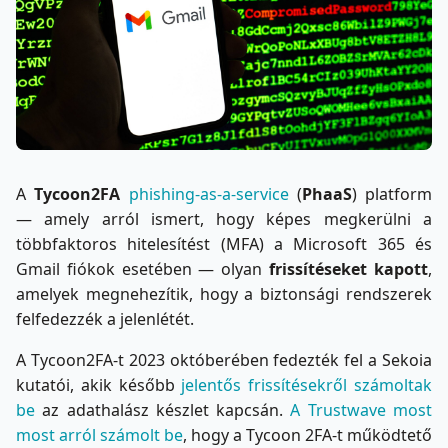
A
Tycoon2FA
phishing-as-a-service
(
PhaaS
) platform
— amely arról ismert, hogy képes megkerülni a
többfaktoros hitelesítést (MFA) a Microsoft 365 és
Gmail fiókok esetében — olyan
frissítéseket kapott
,
amelyek megnehezítik, hogy a biztonsági rendszerek
felfedezzék a jelenlétét.
A Tycoon2FA-t 2023 októberében fedezték fel a Sekoia
kutatói, akik később
jelentős frissítésekről számoltak
be
az adathalász készlet kapcsán.
A Trustwave most
most arról számolt be
, hogy a Tycoon 2FA-t működtető