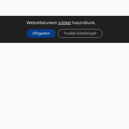
Weboldalunkon
sütiket
használunk.
Elfogadom
További lehetőségek
KÖZÖSSÉGI MÉDIA
Facebook
LinkedIn
Instagram
Podcast