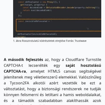
1. ábra Rosszindulatú kódrészletek elrejtése Forrás: Trustwave
A második fejlesztés
az, hogy a Cloudflare Turnstile
CAPTCHA-t lecserélték egy
saját hosztolású
CAPTCHA-ra
, amelyet HTML5 canvas segítségével
jelenítenek meg véletlenszerű elemekkel. Valószínűleg
a Tycoon2FA alkotói azért vezették be ezt a
változtatást, hogy a biztonsági rendszerek ne tudják
könnyen felismerni és letiltani a hamis weboldalaikat,
és a támadók szabadabban alakíthassák azok