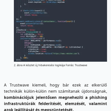
2. ábra A készlet új hibakeresési logikája Forrás: Trustwave
A Trustwave kiemeli, hogy bár ezek az elkerülő
technikák külön-külön nem számítanak újdonságnak,
kombinációjuk jelentősen megnehezíti a phishing
infrastruktúrák felderítését, elemzését, valamint
azok leállítását és megszüntetését.