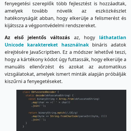
fenyegetési szereplők több fejlesztést is hozzáadtak,
amelyek tovább növelik az eszközkészlet
hatékonyságát abban, hogy elkerülje a felismerést és
kijátssza a végpontvédelmi rendszereket.
Az első jelentős változás
az, hogy
láthatatlan
Unicode karaktereket használnak
bináris adatok
elrejtésére JavaScriptben. Ez a módszer lehetővé teszi,
hogy a kártékony kódot úgy futtassák, hogy elkerülje a
manuális ellenőrzést és azokat az automatikus
vizsgálatokat, amelyek ismert minták alapján próbálják
kiszűrni a fenyegetéseket.