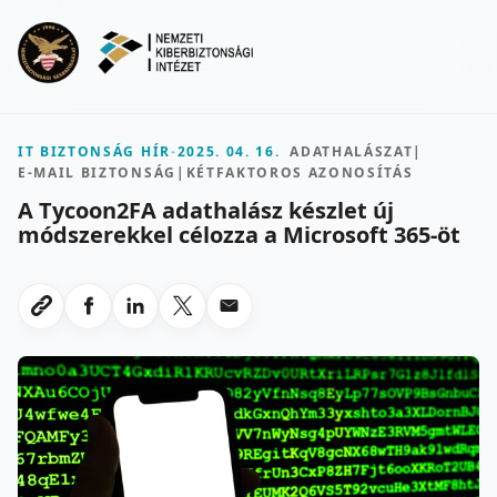
Ugrás a fő tartalomra
Menu
IT BIZTONSÁG HÍR
-
2025. 04. 16.
ADATHALÁSZAT
|
E-MAIL BIZTONSÁG
|
KÉTFAKTOROS AZONOSÍTÁS
A Tycoon2FA adathalász készlet új
módszerekkel célozza a Microsoft 365-öt
Megosztas Facebookon
Megosztas LinkedInen
Megosztas X-en
Megosztas emailben
Link masolasa