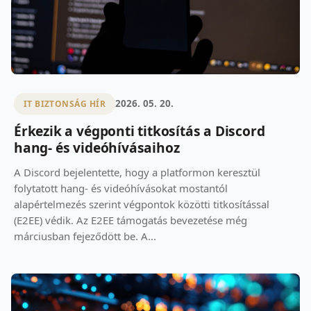
2026. 05. 20.
IT BIZTONSÁG HÍR
Érkezik a végponti titkosítás a Discord
hang- és videóhívásaihoz
A Discord bejelentette, hogy a platformon keresztül
folytatott hang- és videóhívásokat mostantól
alapértelmezés szerint végpontok közötti titkosítással
(E2EE) védik. Az E2EE támogatás bevezetése még
márciusban fejeződött be. A...