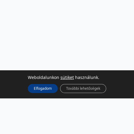
Weboldalunkon
sütiket
használunk.
Elfogadom
További lehetőségek
KÖZÖSSÉGI MÉDIA