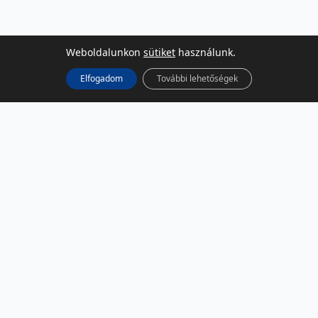
Weboldalunkon
sütiket
használunk.
Elfogadom
További lehetőségek
KÖZÖSSÉGI MÉDIA
Facebook
LinkedIn
Instagram
Podcast