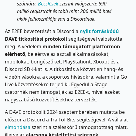
számára.
Becslések
szerint világszerte 690
millió regisztrált és több mint 200 millió havi
aktív felhasználója van a Discordnak.
Az E2EE bevezetését a Discord a
nyílt forráskódú
DAVE titkosítási protokoll
segítségével valósította
meg. A védelem
minden támogatott platformon
elérhető
, beleértve az asztali alkalmazásokat,
mobilokat, böngészőket, PlayStationt, Xboxot és a
Discord SDK-kat is. A titkosítás a közvetlen hang- és
videóhívásokra, a csoportos hívásokra, valamint a Go
Live közvetítésekre terjed ki. Egyedül a Stage
csatornák nem támogatják az E2EE-t, mivel ezeket
nagyszabású közvetítésekhez tervezték.
A DAVE protokollt 2024 szeptemberében mutatta be
először a Discord a Trail of Bits segítségével. A vállalat
elmondása
szerint a széleskörű támogatottság miatt,
illetve az
alacsony késleltetési szintnek