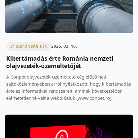
2026. 02. 10.
IT BIZTONSÁG HÍR
Kibertámadás érte Románia nemzeti
olajvezeték-üzemeltetőjét
A Conpet olajvezeték-üzemeltető cég előző heti
sajtóközleményében arról nyilatkozott, hogy kibertámadás
érte az informatikai rendszereit, aminek következtében
elérhetetlenné vált a weboldaluk (www.conpet.ro).