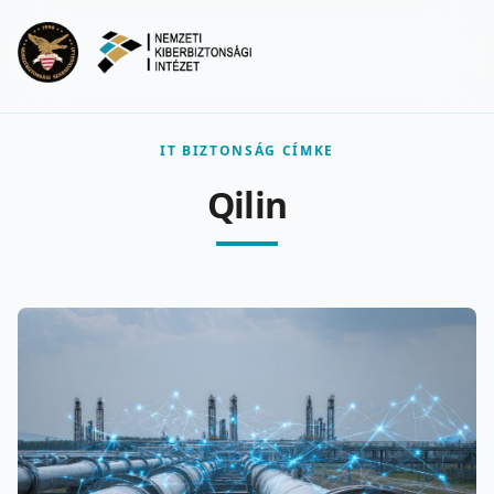
Ugrás a fő tartalomra
Menu
IT BIZTONSÁG CÍMKE
Qilin