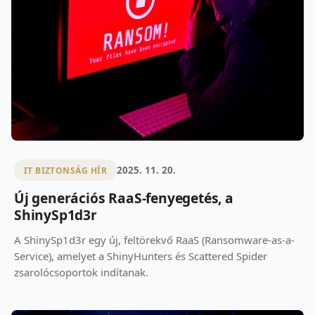
2025. 11. 20.
IT BIZTONSÁG HÍR
Új generációs RaaS-fenyegetés, a
ShinySp1d3r
A ShinySp1d3r egy új, feltörekvő RaaS (Ransomware-as-a-
Service), amelyet a ShinyHunters és Scattered Spider
zsarolócsoportok indítanak.