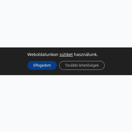
Weboldalunkon
sütiket
használunk.
Elfogadom
További lehetőségek
KÖZÖSSÉGI MÉDIA
Facebook
LinkedIn