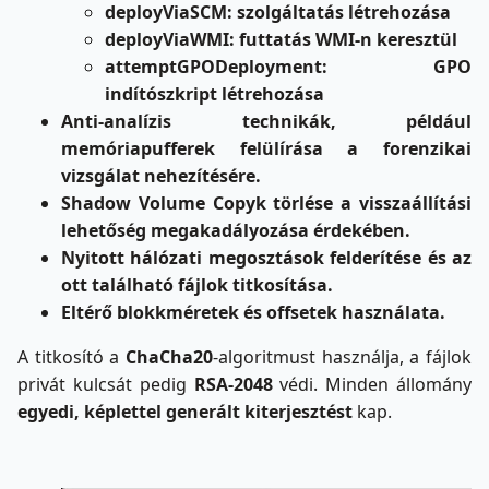
deployViaSCM: szolgáltatás létrehozása
deployViaWMI: futtatás WMI-n keresztül
attemptGPODeployment: GPO
indítószkript létrehozása
Anti-analízis technikák, például
memóriapufferek felülírása a forenzikai
vizsgálat nehezítésére.
Shadow Volume Copyk törlése a visszaállítási
lehetőség megakadályozása érdekében.
Nyitott hálózati megosztások felderítése és az
ott található fájlok titkosítása.
Eltérő blokkméretek és offsetek használata.
A titkosító a
ChaCha20
-algoritmust használja, a fájlok
privát kulcsát pedig
RSA‑2048
védi. Minden állomány
egyedi, képlettel generált kiterjesztést
kap.