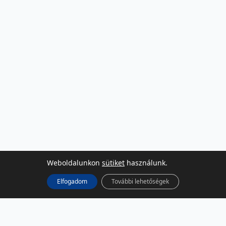
Weboldalunkon
sütiket
használunk.
Elfogadom
További lehetőségek