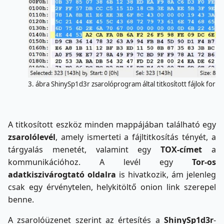
3. ábra ShinySp1d3r zsarolóprogram által titkosított fájlok for
A titkosított eszköz minden mappájában található egy
zsarolólevél
, amely ismerteti a fájltitkosítás tényét, a
tárgyalás menetét, valamint egy
TOX-címet
a
kommunikációhoz. A levél egy
Tor‑os
adatkiszivárogtató oldalra
is hivatkozik, ám jelenleg
csak egy érvénytelen, helykitöltő onion link szerepel
benne.
A zsarolóüzenet szerint az értesítés a
ShinySp1d3r
-