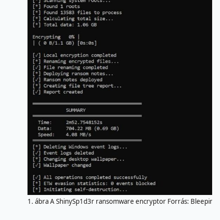
1. ábra A ShinySp1d3r ransomware encryptor Forrás: Bleepin