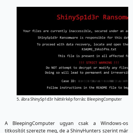
5. ábra ShinySp1d3r háttérkép forrás: BleepingComputer
A BleepingComputer ugyan csak a Windows‑os
titkosítót szerezte meg, de a ShinyHunters szerint már