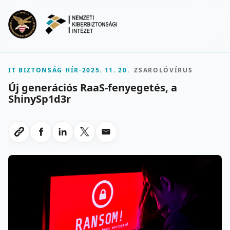
Ugrás a fő tartalomra
Menu
IT BIZTONSÁG HÍR
-
2025. 11. 20.
ZSAROLÓVÍRUS
Új generációs RaaS-fenyegetés, a
ShinySp1d3r
Megosztas Facebookon
Megosztas LinkedInen
Megosztas X-en
Megosztas emailben
Link masolasa