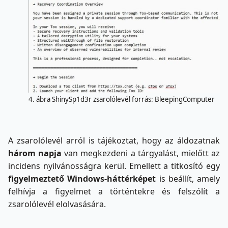
4. ábra ShinySp1d3r zsarolólevél forrás: BleepingComputer
A zsarolólevél arról is tájékoztat, hogy az áldozatnak
három napja
van megkezdeni a tárgyalást, mielőtt az
incidens nyilvánosságra kerül. Emellett a titkosító egy
figyelmeztető Windows‑háttérképet
is beállít, amely
felhívja a figyelmet a történtekre és felszólít a
zsarolólevél elolvasására.