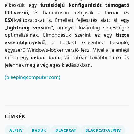
elkészült egy
futásidejű konfigurációt támogató
CLI‑verzió
, és hamarosan befejezik a
Linux
‑ és
ESXi
‑változatokat is. Emellett fejlesztés alatt áll egy
„lightning version”
, amelyet kizárólag sebességre
optimalizálnak. Elmondásuk szerint ez egy
tiszta
assembly-nyelvű
, a LockBit Greenhez hasonló,
egyszerű Windows‑locker verzió lesz. Mivel a jelenlegi
minta egy
debug build
, várhatóan további funkciók
jelennek meg a végleges kiadásokban.
(bleepingcomputer.com)
CÍMKÉK
ALPHV
BABUK
BLACKCAT
BLACKCAT/ALPHV