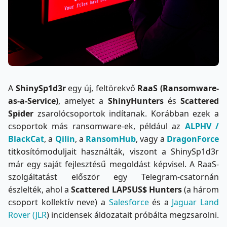
A
ShinySp1d3r
egy új, feltörekvő
RaaS (Ransomware-
as-a-Service)
, amelyet a
ShinyHunters
és
Scattered
Spider
zsarolócsoportok indítanak. Korábban ezek a
csoportok más ransomware-ek, például az
ALPHV /
BlackCat
, a
Qilin
, a
RansomHub
, vagy a
DragonForce
titkosítómoduljait használták, viszont a ShinySp1d3r
már egy saját fejlesztésű megoldást képvisel. A RaaS-
szolgáltatást először egy Telegram-csatornán
észlelték, ahol a
Scattered LAPSUS$ Hunters
(a három
csoport kollektív neve) a
Salesforce
és a
Jaguar Land
Rover (JLR
) incidensek áldozatait próbálta megzsarolni.