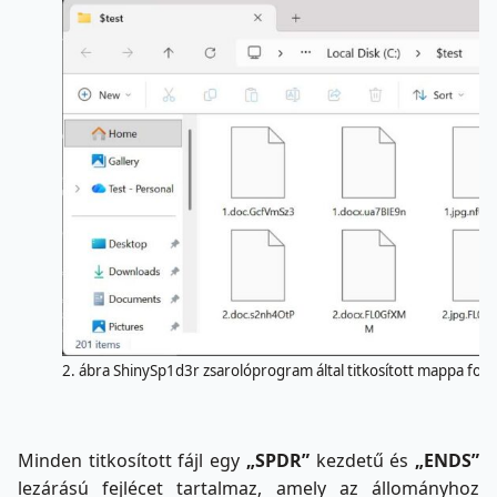
2. ábra ShinySp1d3r zsarolóprogram által titkosított mappa fo
Minden titkosított fájl egy
„SPDR”
kezdetű és
„ENDS”
lezárású fejlécet tartalmaz, amely az állományhoz