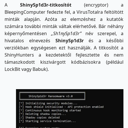
A
ShinySp1d3r-titkosítót
(encryptor) a
BleepingComputer fedezte fel, a VirusTotalra feltöltött
minták alapján. Azóta az elemzéshez a kutatók
számára további minták váltak elérhetővé. Bár néhány
képernyőmentésen
„Sh1nySp1d3r”
név szerepel, a
hivatalos elnevezés
ShinySp1d3r
és a későbbi
verziókban egységesen ezt használják. A titkosítót a
ShinyHunters a kezdetektől fejlesztette és nem
támaszkodott kiszivárgott kódbázisokra (például
LockBit vagy Babuk).