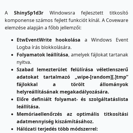
A
ShinySp1d3r
Windowsra fejlesztett titkosító
komponense számos fejlett funkciót kínál. A Coveware
elemzése alapján a főbb jellemzői:
EtwEventWrite hookolása
a Windows Event
Logba írás blokkolására.
Folyamatok leállítása
, amelyek fájlokat tartanak
nyitva.
Szabad lemezterület felülírása véletlenszerű
adatokat tartalmazó „wipe-[random][.]tmp”
fájlokkal a törölt állományok
helyreállításának megakadályozására.
Előre definiált folyamat- és szolgáltatáslista
leállítása.
Memóriaellenőrzés az optimális titkosítási
adatmennyiség kiszámításához.
Hálózati terjedés több módszerrel: