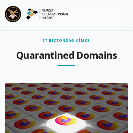
Ugrás a fő tartalomra
Menu
IT BIZTONSÁG CÍMKE
Quarantined Domains