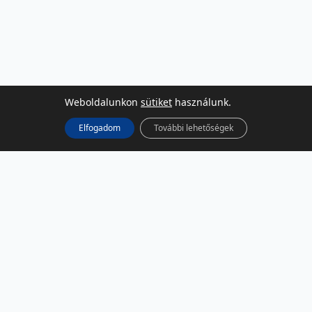
Weboldalunkon
sütiket
használunk.
Elfogadom
További lehetőségek
KÖZÖSSÉGI MÉDIA
Facebook
LinkedIn
Instagram