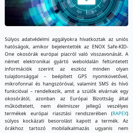
Súlyos adatvédelmi aggályokra hivatkoztak az uniós
hatóságok, amikor bejelentették az ENOX Safe-KID-
One okosórák európai piacról való visszavonását. A
német elektronikai gyártó weboldalán feltüntetett
információk szerint az eszköz minden olyan
tulajdonsággal – beépített GPS nyomkövetővel,
mikrofonnal és hangszóróval, valamint SMS és hívó
funkcióval – rendelkezik, amit a szülők elvárnak egy
okosórától, azonban az Európai Bizottság által
működtetett, nem élelmiszer jellegű veszélyes
termékek európai riasztási rendszerében (
RAPEX
)
súlyos kockázati besorolást kapott a termék. Az
órákhoz tartozó mobilalkalmazás ugyanis nem