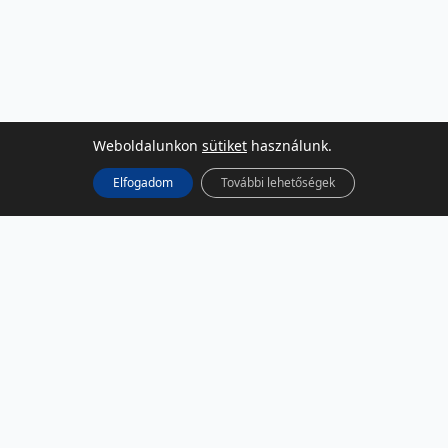
Weboldalunkon
sütiket
használunk.
Elfogadom
További lehetőségek
KÖZÖSSÉGI MÉDIA
Facebook
LinkedIn
Instagram