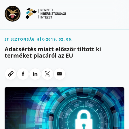
Ugrás a fő tartalomra
Menu
IT BIZTONSÁG HÍR
-
2019. 02. 06.
Adatsértés miatt először tiltott ki
terméket piacáról az EU
Megosztas Facebookon
Megosztas LinkedInen
Megosztas X-en
Megosztas emailben
Link masolasa