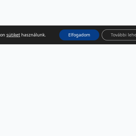
kon
sütiket
használunk.
Elfogadom
További leh
KÖZÖSSÉGI MÉDIA
Facebook
LinkedIn
Instagram
Podcast