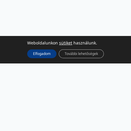
Weboldalunkon
sütiket
használunk.
Elfogadom
További lehetőségek
KÖZÖSSÉGI MÉDIA
Facebook
LinkedIn
Instagram