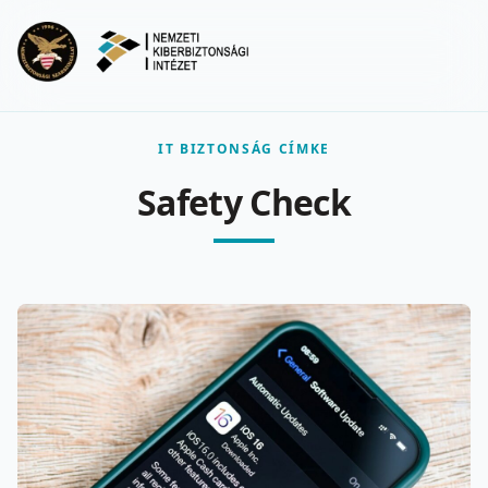
Ugrás a fő tartalomra
Menu
IT BIZTONSÁG CÍMKE
Safety Check