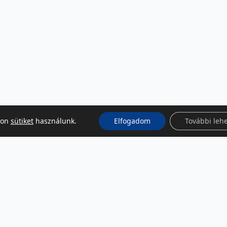
kon
sütiket
használunk.
Elfogadom
További leh
KÖZÖSSÉGI MÉDIA
Facebook
LinkedIn