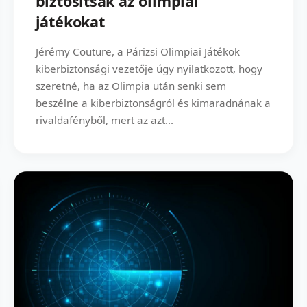
biztosítsák az olimpiai
játékokat
Jérémy Couture, a Párizsi Olimpiai Játékok
kiberbiztonsági vezetője úgy nyilatkozott, hogy
szeretné, ha az Olimpia után senki sem
beszélne a kiberbiztonságról és kimaradnának a
rivaldafényből, mert az azt...