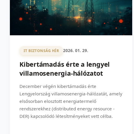
2026. 01. 29.
IT BIZTONSÁG HÍR
Kibertámadás érte a lengyel
villamosenergia-hálózatot
December végén kibertámadás érte
Lengyelország villamosenergia-hálózatát, amely
elsősorban elosztott energiatermelő
rendszerekhez (distributed energy resource -
DER) kapcsolódó létesítményeket vett célba.