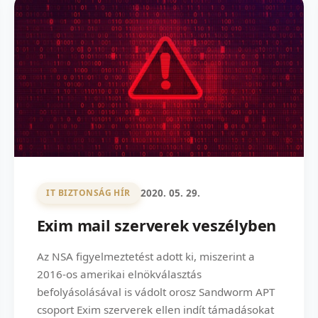
2020. 05. 29.
IT BIZTONSÁG HÍR
Exim mail szerverek veszélyben
Az NSA figyelmeztetést adott ki, miszerint a
2016-os amerikai elnökválasztás
befolyásolásával is vádolt orosz Sandworm APT
csoport Exim szerverek ellen indít támadásokat