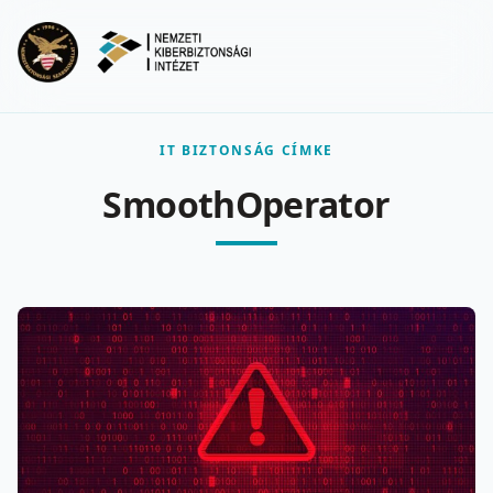
Ugrás a fő tartalomra
Menu
IT BIZTONSÁG CÍMKE
SmoothOperator