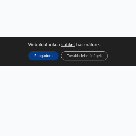
Weboldalunkon
sütiket
használunk.
Elfogadom
További lehetőségek
KÖZÖSSÉGI MÉDIA
Facebook
LinkedIn
Instagram