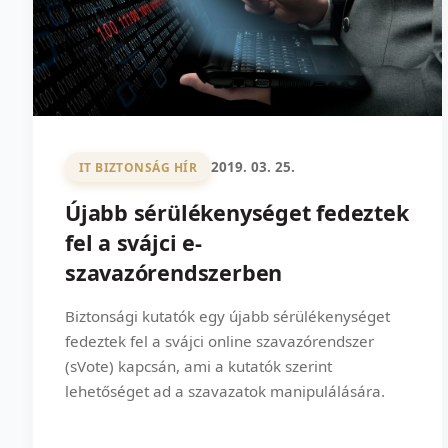
2019. 03. 25.
IT BIZTONSÁG HÍR
Újabb sérülékenységet fedeztek
fel a svájci e-
szavazórendszerben
Biztonsági kutatók egy újabb sérülékenységet
fedeztek fel a svájci online szavazórendszer
(sVote) kapcsán, ami a kutatók szerint
lehetőséget ad a szavazatok manipulálására.