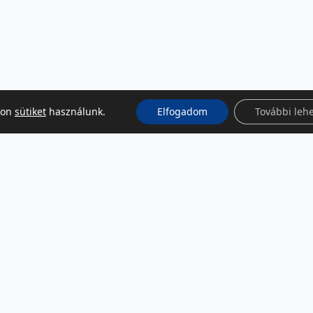
kon
sütiket
használunk.
Elfogadom
További leh
KÖZÖSSÉGI MÉDIA
Facebook
LinkedIn
Instagram