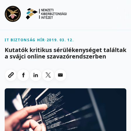
Ugrás a fő tartalomra
Menu
IT BIZTONSÁG HÍR
-
2019. 03. 12.
Kutatók kritikus sérülékenységet találtak
a svájci online szavazórendszerben
Megosztas Facebookon
Megosztas LinkedInen
Megosztas X-en
Megosztas emailben
Link masolasa