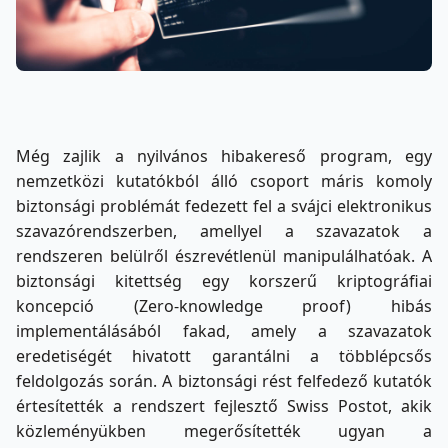
Még zajlik a nyilvános hibakereső program, egy
nemzetközi kutatókból álló csoport máris komoly
biztonsági problémát fedezett fel a svájci elektronikus
szavazórendszerben, amellyel a szavazatok a
rendszeren belülről észrevétlenül manipulálhatóak. A
biztonsági kitettség egy korszerű kriptográfiai
koncepció (Zero-knowledge proof) hibás
implementálásából fakad, amely a szavazatok
eredetiségét hivatott garantálni a többlépcsős
feldolgozás során. A biztonsági rést felfedező kutatók
értesítették a rendszert fejlesztő Swiss Postot, akik
közleményükben megerősítették ugyan a