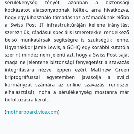
sérülékenység tényét, azonban a biztonsági
kockázatot alacsonyabbnak ítélték, arra hivatkozva,
hogy egy kihasználó támadáshoz a támadóknak előbb
a Swiss Post IT infrastruktúráján kellene irányítást
szerezniük, ráadásul speciális ismeretekkel rendelkező
belső munkatársak segítségre is szükségük lenne.
Ugyanakkor Jamie Lewis, a GCHQ egy korábbi kutatója
szerint mindez nem jelenti azt, hogy a Swiss Post saját
maga ne jelentene biztonsági fenyegetést a szavazás
integritására nézve, éppen ezért Matthew Green
kriptográfussal egyetemben javasolja a svájci
kormányzat számára az online szavazási rendszer
elhalasztását, noha a sérülékenység mostanra már
befoltozásra került.
(
motherboard.vice.com
)