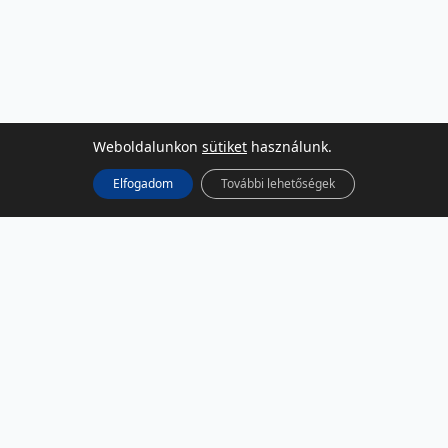
Weboldalunkon
sütiket
használunk.
Elfogadom
További lehetőségek
KÖZÖSSÉGI MÉDIA
Facebook
LinkedIn
Instagram