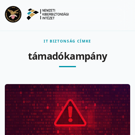
Ugrás a fő tartalomra
Menu
IT BIZTONSÁG CÍMKE
támadókampány