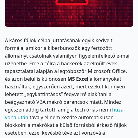
A káros fájlok célba juttatásának egyik kedvelt
formája, amikor a kiberbűnözők egy fertőzött
állományt csatolnak valamilyen figyelemfelkető e-mail
üzenetbe. Erre a célra a hackerek az elmúlt évek
tapasztalatai alapján a legtöbbször Microsoft Office,
és azon belül is különösen
MS
Excel
állományokat
használtak, egyszerűen azért, mert ezeket könnyen
lehetett „egykattintásos” fegyverré alakítani a
beágyazható VBA makró parancsok miatt. Mindez
egészen addig tartott, amíg a tech óriás némi
huza-
vona után
tavaly el nem kezdte automatikusan
blokkolni a makrókat a külső forrásból érkező fájlok
esetében, ezzel kevésbé téve azt vonzóvá a