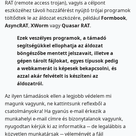
RAT (remote access trojan), vagyis a célpont
eszközéhez távoli hozzáférést nyújtó trójai programok
töltődtek le az áldozat eszközére, például
Formbook
,
AsyncRAT
,
XWorm
vagy
Quasar RAT
.
Ezek veszélyes programok, a támadó
segítségükkel ellophatja az áldozat
böngészőbe mentett jelszavait, illetve a
gépen tárolt fájlokat, egyes típusok pedig
a webkamerát is képesek bekapcsolni, és
azzal akár felvételt is készíteni az
áldozatról.
Az ilyen támadások ellen a legjobb védelem mi
magunk vagyunk, ne kattintsunk reflexből a
csatolmányokra! Ha gyanús e-mail érkezik a
munkahelyi e-mail címre és bizonytalanok vagyunk,
nyugodtan kérjük ki az informatika ─ de legalábbis a
közvetlen munkatársak ─ véleményét a fájl