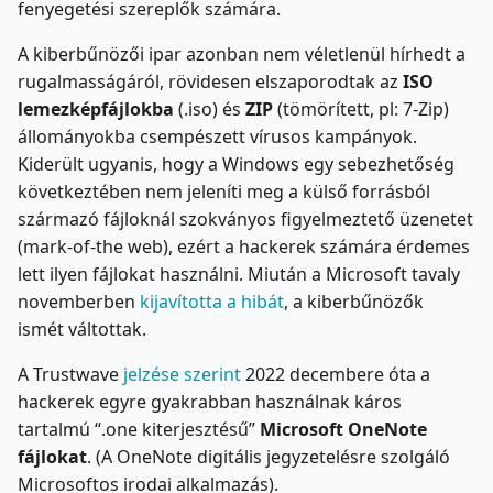
fenyegetési szereplők számára.
A kiberbűnözői ipar azonban nem véletlenül hírhedt a
rugalmasságáról, rövidesen elszaporodtak az
ISO
lemezképfájlokba
(.iso) és
ZIP
(tömörített, pl: 7-Zip)
állományokba csempészett vírusos kampányok.
Kiderült ugyanis, hogy a Windows egy sebezhetőség
következtében nem jeleníti meg a külső forrásból
származó fájloknál szokványos figyelmeztető üzenetet
(mark-of-the web), ezért a hackerek számára érdemes
lett ilyen fájlokat használni. Miután a Microsoft tavaly
novemberben
kijavította a hibát
, a kiberbűnözők
ismét váltottak.
A Trustwave
jelzése szerint
2022 decembere óta a
hackerek egyre gyakrabban használnak káros
tartalmú “.one kiterjesztésű”
Microsoft OneNote
fájlokat
. (A OneNote digitális jegyzetelésre szolgáló
Microsoftos irodai alkalmazás).