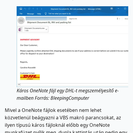
Káros OneNote fájl egy DHL-t megszemélyesítő e-
mailben Forrás: BleepingComputer
Mivel a OneNote fájlok esetében nem lehet
közvetlenül beágyazni a VBS makró parancsokat, az
ilyen típusú káros fájloknál előbb egy OneNote
munkafüzet nyílik meg, dupla kattintás után pedig egy