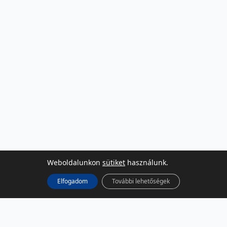
Weboldalunkon
sütiket
használunk.
Elfogadom
További lehetőségek