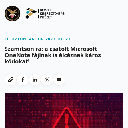
Ugrás a fő tartalomra
Menu
IT BIZTONSÁG HÍR
-
2023. 01. 23.
Számítson rá: a csatolt Microsoft
OneNote fájlnak is álcáznak káros
kódokat!
Megosztas Facebookon
Megosztas LinkedInen
Megosztas X-en
Megosztas emailben
Link masolasa