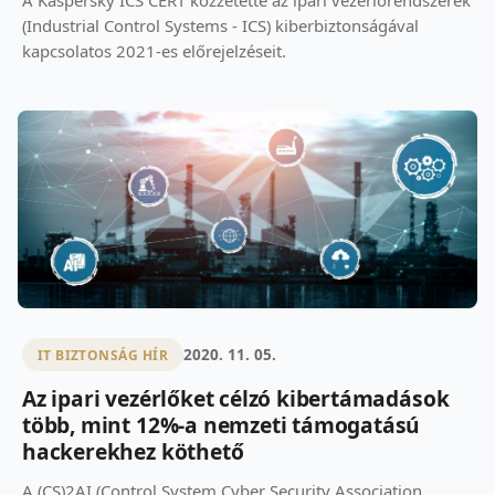
A Kaspersky ICS CERT közzétette az ipari vezérlőrendszerek
(Industrial Control Systems - ICS) kiberbiztonságával
kapcsolatos 2021-es előrejelzéseit.
2020. 11. 05.
IT BIZTONSÁG HÍR
Az ipari vezérlőket célzó kibertámadások
több, mint 12%-a nemzeti támogatású
hackerekhez köthető
A (CS)2AI (Control System Cyber Security Association