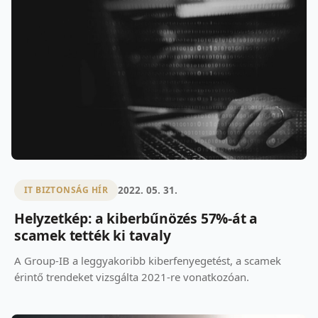
2022. 05. 31.
IT BIZTONSÁG HÍR
Helyzetkép: a kiberbűnözés 57%-át a
scamek tették ki tavaly
A Group-IB a leggyakoribb kiberfenyegetést, a scamek
érintő trendeket vizsgálta 2021-re vonatkozóan.