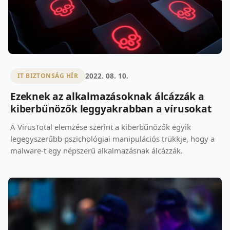
2022. 08. 10.
IT BIZTONSÁG HÍR
Ezeknek az alkalmazásoknak álcázzák a
kiberbűnözők leggyakrabban a vírusokat
A VirusTotal elemzése szerint a kiberbűnözők egyik
legegyszerűbb pszichológiai manipulációs trükkje, hogy a
malware-t egy népszerű alkalmazásnak álcázzák.