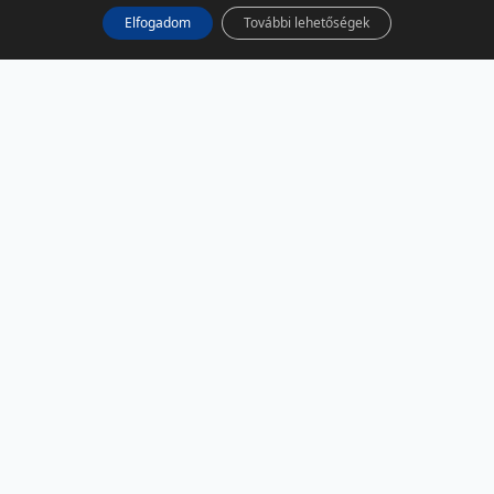
Elfogadom
További lehetőségek
KÖZÖSSÉGI MÉDIA
Facebook
LinkedIn
Instagram
Podcast
RSS
TÁRSOLDALAK