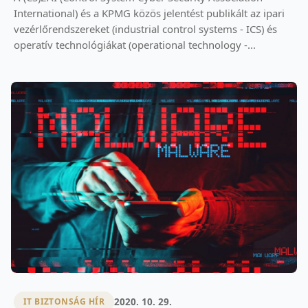
International) és a KPMG közös jelentést publikált az ipari
vezérlőrendszereket (industrial control systems - ICS) és
operatív technológiákat (operational technology -...
2020. 10. 29.
IT BIZTONSÁG HÍR