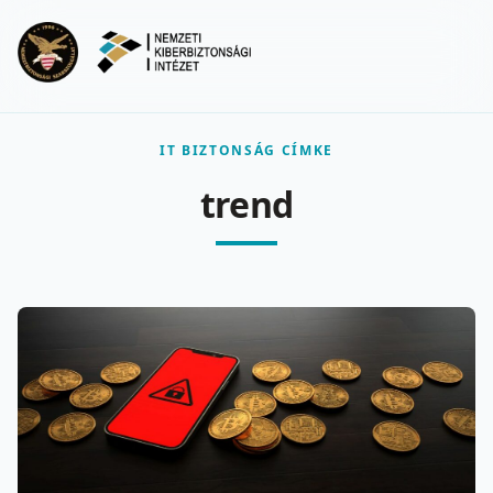
Ugrás a fő tartalomra
Menu
IT BIZTONSÁG CÍMKE
trend