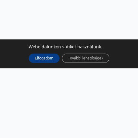
Weboldalunkon
sütiket
használunk.
Elfogadom
További lehetőségek
KÖZÖSSÉGI MÉDIA
Facebook
LinkedIn
Instagram