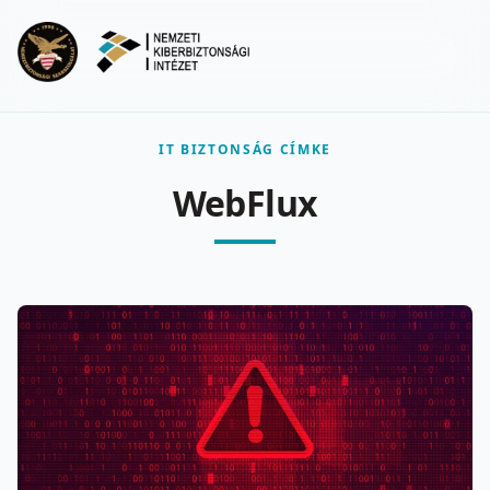
Ugrás a fő tartalomra
Menu
IT BIZTONSÁG CÍMKE
WebFlux