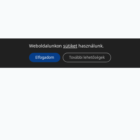
Weboldalunkon
sütiket
használunk.
Elfogadom
További lehetőségek
KÖZÖSSÉGI MÉDIA
Facebook
LinkedIn
Instagram