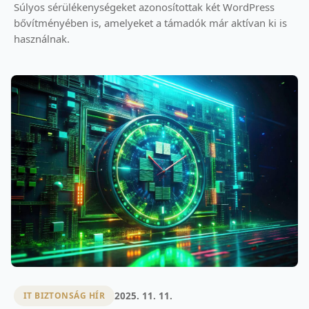
Súlyos sérülékenységeket azonosítottak két WordPress
bővítményében is, amelyeket a támadók már aktívan ki is
használnak.
2025. 11. 11.
IT BIZTONSÁG HÍR