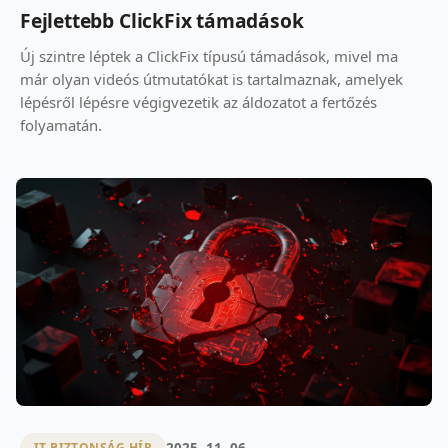
Fejlettebb ClickFix támadások
Új szintre léptek a ClickFix típusú támadások, mivel ma
már olyan videós útmutatókat is tartalmaznak, amelyek
lépésről lépésre végigvezetik az áldozatot a fertőzés
folyamatán.
2025. 11. 06.
IT BIZTONSÁG HÍR