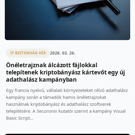
2026. 03. 26.
IT BIZTONSÁG HÍR
Önéletrajznak álcázott fájlokkal
telepítenek kriptobányász kártevőt egy új
adathalász kampányban
Egy francia nyelvű, vállalati környezeteket célzó adathalász
kampány során a támadók hamis önéletrajzokat
használnak kriptobányász és adathalász szoftverek
telepítésére. A Securonix kutatói szerint a kampány Visual
Basic Script...