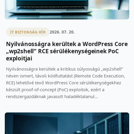
2026. 07. 20.
IT BIZTONSÁG HÍR
Nyilvánosságra kerültek a WordPress Core
„wp2shell” RCE sérülékenységeinek PoC
exploitjai
Nyilvánosságra kerültek a kritikus súlyosságú „wp2shell”
néven ismert, távoli kódfuttatást (Remote Code Execution,
RCE) lehetővé tevő WordPress Core sérülékenységekhez
készült proof-of-concept (PoC) exploitok, ezért a
rendszergazdáknak javasolt haladéktalanul...