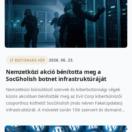
2026. 06. 23.
IT BIZTONSÁG HÍR
Nemzetközi akció bénította meg a
SocGholish botnet infrastruktúráját
Nemzetközi bűnüldöző szervek és kiberbiztonsági cégek
közös akcióban bénították meg az Evil Corp kiberbűnözői
csoporthoz köthető SocGholish (más néven FakeUpdates)
infrastruktúrát. A művelet során 106 szervert és domaint...