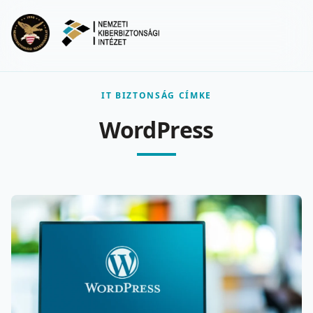
Ugrás a fő tartalomra
Menu
IT BIZTONSÁG CÍMKE
WordPress