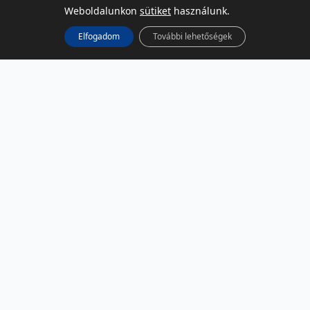
Weboldalunkon
sütiket
használunk.
Elfogadom
További lehetőségek
KÖZÖSSÉGI MÉDIA
Facebook
LinkedIn
Instagram
Podcast
RSS