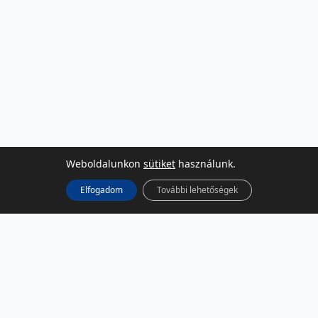
Weboldalunkon
sütiket
használunk.
Elfogadom
További lehetőségek
KÖZÖSSÉGI MÉDIA
Facebook