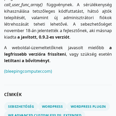
call_user_func_array()
függvénynek. A sérülékenység
kihasználása tetszőleges kódfuttatást, hátsó ajtók
telepítését, valamint új adminisztrátori fiókok
létrehozását teheti lehetővé. A sebezhetőséget
november 18-án jelentették a fejlesztőnek, aki másnap
kiadta
a javított, 0.9.2-es verziót
.
A weboldal‑üzemeltetőknek javasolt mielőbb
a
legfrissebb verzióra frissíteni
, vagy szükség esetén
letiltani a bővítményt
.
(bleepingcomputer.com)
CÍMKÉK
SEBEZHETŐSÉG
WORDPRESS
WORDPRESS PLUGIN
WP ADVANCED CUSTOM FIELDS: EXTENDED