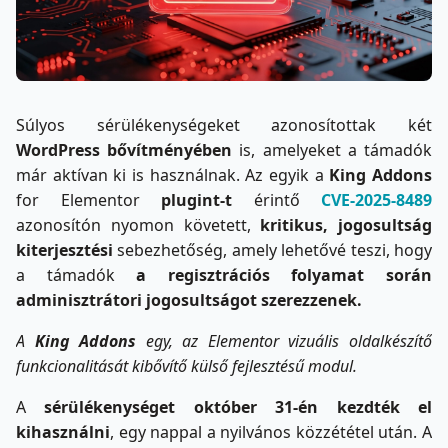
Súlyos sérülékenységeket azonosítottak két
WordPress bővítményében
is, amelyeket a támadók
már aktívan ki is használnak. Az egyik a
King Addons
for Elementor
plugint-t
érintő
CVE
‑
2025
‑
8489
azonosítón nyomon követett,
kritikus, jogosultság
kiterjesztési
sebezhetőség, amely lehetővé teszi, hogy
a támadók
a regisztrációs folyamat során
adminisztrátori jogosultságot szerezzenek.
A
King Addons
egy, az Elementor vizuális oldalkészítő
funkcionalitását kibővítő külső fejlesztésű modul.
A
sérülékenységet október 31-én kezdték el
kihasználni
, egy nappal a nyilvános közzététel után. A