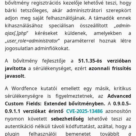
bővítmény regisztrációs kezelője lehetővé teszi, hogy
bárki tetszőleges, akár adminisztrátori szerepkört
adjon meg saját felhasználójának. A támadók ennek
kihasználásához speciálisan összeállított „
admin-
ajax[.]php
” kéréseket küldenek, amelyekben a
„
user_role=administrator
” paraméterrel hoznak létre
jogosulatlan adminfiókokat.
A bővítmény fejlesztője a
51.1.35-ös verzióban
javította
a sérülékenységet, ezért
azonnali frissítés
javasolt
.
A Wordfence kutatói emellett egy másik, kritikus
sérülékenységre is figyelmeztetnek, az
Advanced
Custom Fields: Extended b
ő
v
í
tm
é
nyben.
A
0.9.0.5–
0.9.1.1 verziókat érintő
CVE
‑
2025
‑
13486
azonosítón
nyomon követett
sebezhetőség
lehetővé teszi az
autentikáció nélküli távoli kódfuttatást, azáltal, hogy a
plugin felhasználói bemenetet továbbít
a