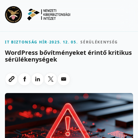
Ugrás a fő tartalomra
Menu
IT BIZTONSÁG HÍR
-
2025. 12. 05.
SÉRÜLÉKENYSÉG
WordPress bővítményeket érintő kritikus
sérülékenységek
Megosztas Facebookon
Megosztas LinkedInen
Megosztas X-en
Megosztas emailben
Link masolasa