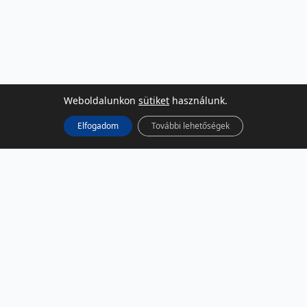
Weboldalunkon
sütiket
használunk.
Elfogadom
További lehetőségek
KÖZÖSSÉGI MÉDIA
Facebook
LinkedIn
Instagram