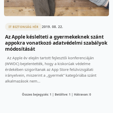
2019. 08. 22.
IT BIZTONSÁG HÍR
Az Apple késlelteti a gyermekeknek szánt
appokra vonatkozó adatvédelmi szabályok
módosítását
Az Apple év elején tartott fejlesztői konferenciáján
(WWDC) bejelentették, hogy a kiskorúak védelme
érdekében szigorítanak az App Store felülvizsgálati
irányelvein, miszerint a „gyermek” kategóriába szánt
alkalmazások nem...
Összes bejegyzés: 1 | Betöltve: 1 | Hátravan: 0