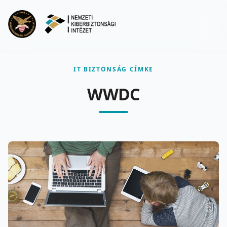
Ugrás a fő tartalomra
Menu
IT BIZTONSÁG CÍMKE
WWDC