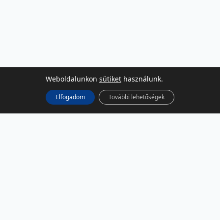
Weboldalunkon
sütiket
használunk.
Elfogadom
További lehetőségek
KÖZÖSSÉGI MÉDIA
Facebook
LinkedIn