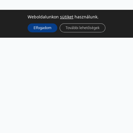
Weboldalunkon
sütiket
használunk.
Elfogadom
További lehetőségek
KÖZÖSSÉGI MÉDIA
Facebook
LinkedIn
Instagram
Podcast