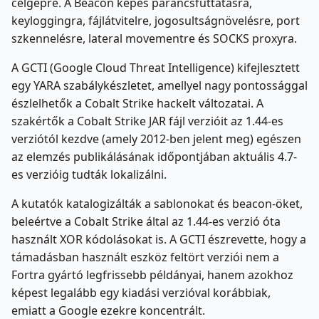
célgépre. A Beacon képes parancsfuttatásra,
keyloggingra, fájlátvitelre, jogosultságnövelésre, port
szkennelésre, lateral movementre és SOCKS proxyra.
A GCTI (Google Cloud Threat Intelligence) kifejlesztett
egy YARA szabálykészletet, amellyel nagy pontossággal
észlelhetők a Cobalt Strike hackelt változatai. A
szakértők a Cobalt Strike JAR fájl verzióit az 1.44-es
verziótól kezdve (amely 2012-ben jelent meg) egészen
az elemzés publikálásának időpontjában aktuális 4.7-
es verzióig tudták lokalizálni.
A kutatók katalogizálták a sablonokat és beacon-öket,
beleértve a Cobalt Strike által az 1.44-es verzió óta
használt XOR kódolásokat is. A GCTI észrevette, hogy a
támadásban használt eszköz feltört verziói nem a
Fortra gyártó legfrissebb példányai, hanem azokhoz
képest legalább egy kiadási verzióval korábbiak,
emiatt a Google ezekre koncentrált.