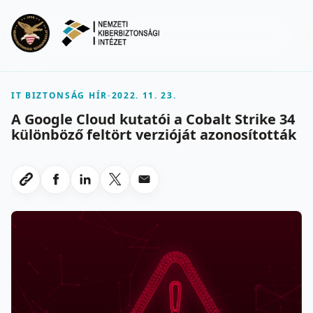
Ugrás a fő tartalomra
Menu
IT BIZTONSÁG HÍR
-
2022. 11. 23.
A Google Cloud kutatói a Cobalt Strike 34
különböző feltört verzióját azonosították
Megosztas Facebookon
Megosztas LinkedInen
Megosztas X-en
Megosztas emailben
Link masolasa