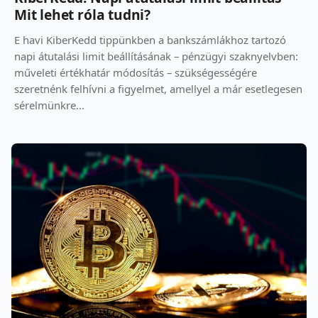
Mit lehet róla tudni?
E havi KiberKedd tippünkben a bankszámlákhoz tartozó
napi átutalási limit beállításának – pénzügyi szaknyelvben:
műveleti értékhatár módosítás – szükségességére
szeretnénk felhívni a figyelmet, amellyel a már esetlegesen
sérelmünkre...