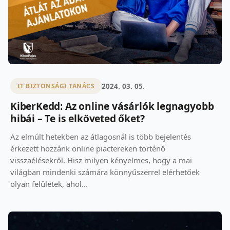
2024. 03. 05.
IT BIZTONSÁGI TANÁCS
KiberKedd: Az online vásárlók legnagyobb
hibái – Te is elköveted őket?
Az elmúlt hetekben az átlagosnál is több bejelentés
érkezett hozzánk online piactereken történő
visszaélésekről. Hisz milyen kényelmes, hogy a mai
világban mindenki számára könnyűszerrel elérhetőek
olyan felületek, ahol...