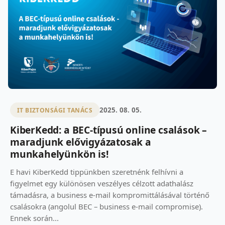
2025. 08. 05.
IT BIZTONSÁGI TANÁCS
KiberKedd: a BEC-típusú online csalások –
maradjunk elővigyázatosak a
munkahelyünkön is!
E havi KiberKedd tippünkben szeretnénk felhívni a
figyelmet egy különösen veszélyes célzott adathalász
támadásra, a business e-mail kompromittálásával történő
csalásokra (angolul BEC – business e-mail compromise).
Ennek során...