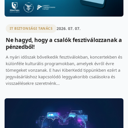
2026. 07. 07.
IT BIZTONSÁGI TANÁCS
Ne hagyd, hogy a csalók fesztiválozzanak a
pénzedből!
A nyári időszak bővelkedik fesztiválokban, koncertekben és
különféle kulturális programokban, amelyek évről évre
tömegeket vonzanak. E havi KiberKedd tippünkben ezért a
jegyvásárláshoz kapcsolódó leggyakoribb csalásokra és
visszaélésekre szeretnénk...