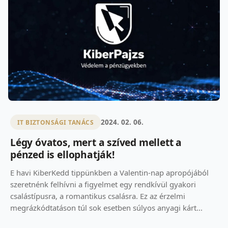
2024. 02. 06.
IT BIZTONSÁGI TANÁCS
Légy óvatos, mert a szíved mellett a
pénzed is ellophatják!
E havi KiberKedd tippünkben a Valentin-nap apropójából
szeretnénk felhívni a figyelmet egy rendkívül gyakori
csalástípusra, a romantikus csalásra. Ez az érzelmi
megrázkódtatáson túl sok esetben súlyos anyagi kárt...