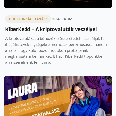
2024. 04. 02.
IT BIZTONSÁGI TANÁCS
KiberKedd – A kriptovaluták veszélyei
A kriptovalutákat a bűnözők előszeretettel használják fel
illegális tevékenységekre, nemcsak pénzmosásra, hanem
arra is, hogy különböző módokon próbáljanak
megkárosítani bennünket. E havi KiberKedd tippünkben
arra szeretnénk felhívni a...