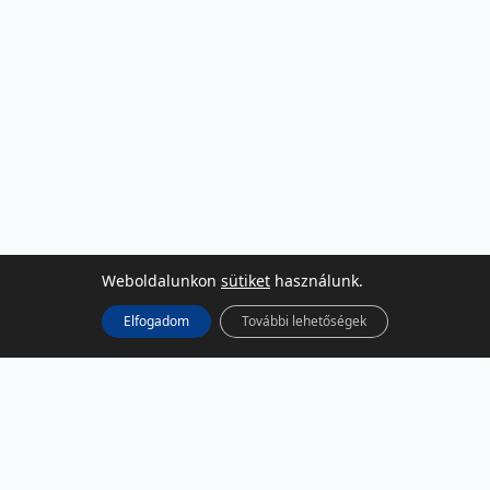
Weboldalunkon
sütiket
használunk.
Elfogadom
További lehetőségek
KÖZÖSSÉGI MÉDIA
Facebook