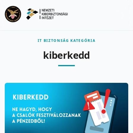
Ugrás a fő tartalomra
Menu
IT BIZTONSÁG KATEGÓRIA
kiberkedd