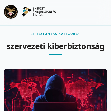
Ugrás a fő tartalomra
Menu
IT BIZTONSÁG KATEGÓRIA
szervezeti kiberbiztonság