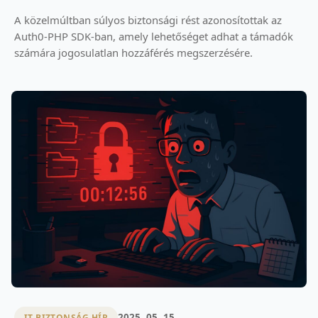
A közelmúltban súlyos biztonsági rést azonosítottak az
Auth0-PHP SDK-ban, amely lehetőséget adhat a támadók
számára jogosulatlan hozzáférés megszerzésére.
2025. 05. 15.
IT BIZTONSÁG HÍR