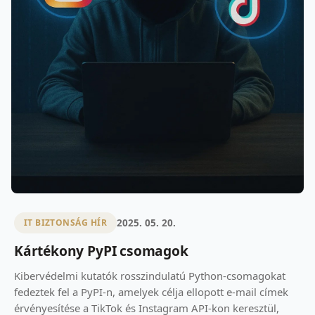
2025. 05. 20.
IT BIZTONSÁG HÍR
Kártékony PyPI csomagok
Kibervédelmi kutatók rosszindulatú Python-csomagokat
fedeztek fel a PyPI-n, amelyek célja ellopott e-mail címek
érvényesítése a TikTok és Instagram API-kon keresztül,