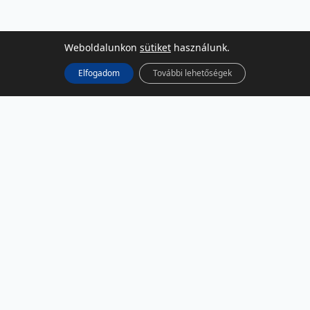
Weboldalunkon
sütiket
használunk.
Elfogadom
További lehetőségek
KÖZÖSSÉGI MÉDIA
Facebook
LinkedIn
Instagram
Podcast