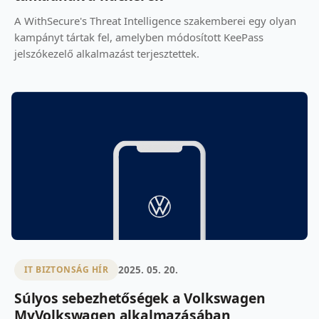
A WithSecure's Threat Intelligence szakemberei egy olyan
kampányt tártak fel, amelyben módosított KeePass
jelszókezelő alkalmazást terjesztettek.
2025. 05. 20.
IT BIZTONSÁG HÍR
Súlyos sebezhetőségek a Volkswagen
MyVolkswagen alkalmazásában