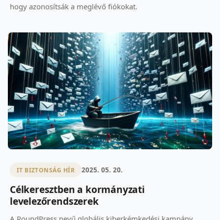
hogy azonosítsák a meglévő fiókokat.
2025. 05. 20.
IT BIZTONSÁG HÍR
Célkeresztben a kormányzati
levelezőrendszerek
A RoundPress nevű globális kiberkémkedési kampány