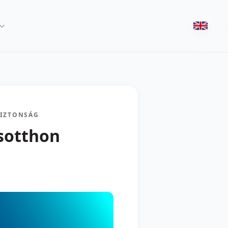
BIZTONSÁG
osotthon