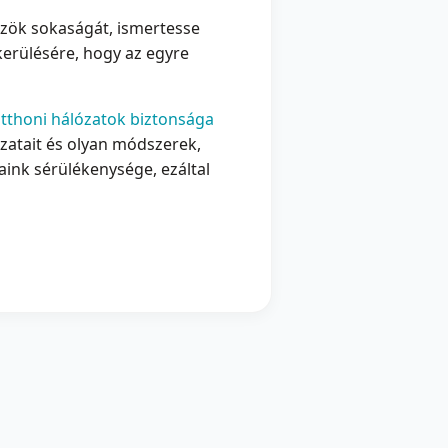
özök sokaságát, ismertesse
kerülésére, hogy az egyre
tthoni hálózatok biztonsága
ázatait és olyan módszerek,
ink sérülékenysége, ezáltal