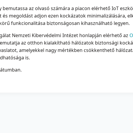
y bemutassa az olvasó számára a piacon elérhető IoT eszk
t és megoldást adjon ezen kockázatok minimalizálására, el
örű funkcionalitása biztonságosan kihasználható legyen.
álat Nemzeti Kibervédelmi Intézet honlapján elérhető az
O
bemutatja az otthon kialakítható hálózatok biztonsági kock
avaslatot, amelyekkel nagy mértékben csökkenthető hálózata
dhatósága is.
átumban.