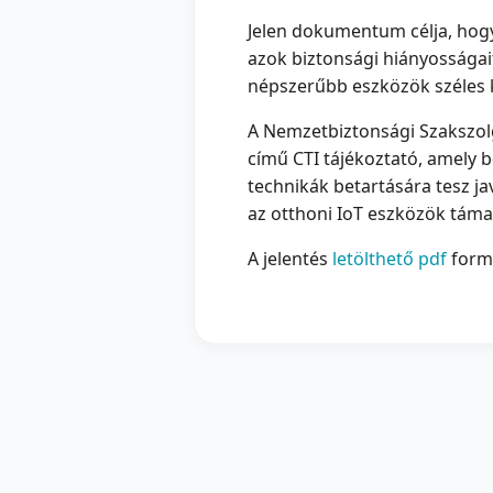
Jelen dokumentum célja, hog
azok biztonsági hiányosságai
népszerűbb eszközök széles k
A Nemzetbiztonsági Szakszolg
című CTI tájékoztató, amely 
technikák betartására tesz j
az otthoni IoT eszközök táma
A jelentés
letölthető pdf
form