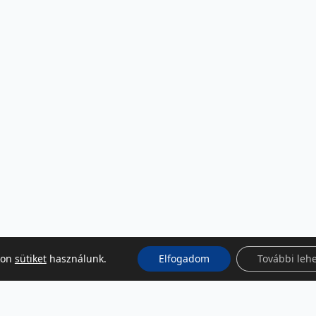
kon
sütiket
használunk.
Elfogadom
További leh