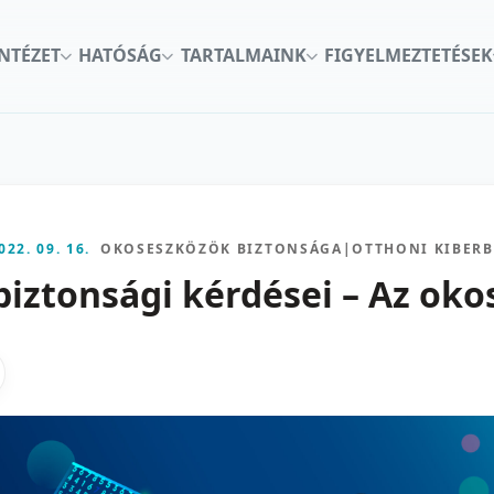
INTÉZET
HATÓSÁG
TARTALMAINK
FIGYELMEZTETÉSEK
022. 09. 16.
OKOSESZKÖZÖK BIZTONSÁGA
|
OTTHONI KIBER
biztonsági kérdései – Az ok
kon
nkedInen
as X-en
gosztas emailben