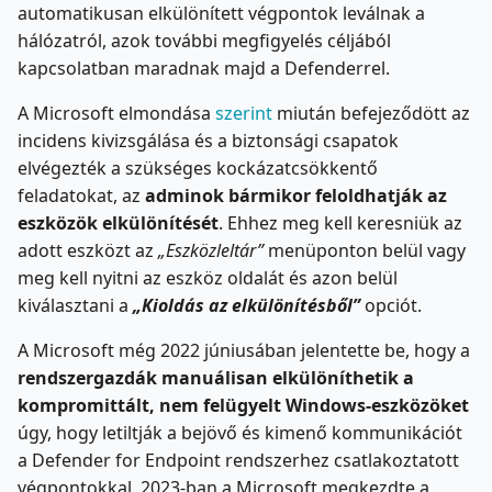
automatikusan elkülönített végpontok leválnak a
hálózatról, azok további megfigyelés céljából
kapcsolatban maradnak majd a Defenderrel.
A Microsoft elmondása
szerint
miután befejeződött az
incidens kivizsgálása és a biztonsági csapatok
elvégezték a szükséges kockázatcsökkentő
feladatokat, az
adminok bármikor feloldhatják az
eszközök elkülönítését
. Ehhez meg kell keresniük az
adott eszközt az
„Eszközleltár”
menüponton belül vagy
meg kell nyitni az eszköz oldalát és azon belül
kiválasztani a
„Kioldás az elkülönítésből”
opciót.
A Microsoft még 2022 júniusában jelentette be, hogy a
rendszergazdák manuálisan elkülöníthetik a
kompromittált, nem felügyelt Windows-eszközöket
úgy, hogy letiltják a bejövő és kimenő kommunikációt
a Defender for Endpoint rendszerhez csatlakoztatott
végpontokkal. 2023-ban a Microsoft megkezdte a