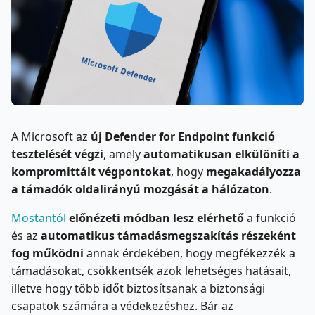
A Microsoft az
új Defender for Endpoint funkció
tesztelését végzi
, amely
automatikusan elkülöníti a
kompromittált végpontokat
, hogy
megakadályozza
a támadók oldalirányú mozgását a hálózaton
.
Mostantól
előnézeti módban lesz elérhető
a funkció
és az
automatikus támadásmegszakítás részeként
fog működni
annak érdekében, hogy megfékezzék a
támadásokat, csökkentsék azok lehetséges hatásait,
illetve hogy több időt biztosítsanak a biztonsági
csapatok számára a védekezéshez. Bár az