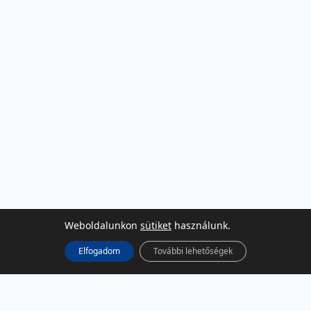
Weboldalunkon
sütiket
használunk.
Elfogadom
További lehetőségek