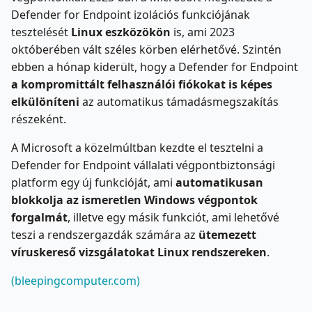
Defender for Endpoint izolációs funkciójának
tesztelését
Linux eszközökön
is, ami 2023
októberében vált széles körben elérhetővé. Szintén
ebben a hónap kiderült, hogy a Defender for Endpoint
a kompromittált felhasználói fiókokat is képes
elkülöníteni
az automatikus támadásmegszakítás
részeként.
A Microsoft a közelmúltban kezdte el tesztelni a
Defender for Endpoint vállalati végpontbiztonsági
platform egy új funkcióját, ami
automatikusan
blokkolja az ismeretlen Windows végpontok
forgalmát
, illetve egy másik funkciót, ami lehetővé
teszi a rendszergazdák számára az
ütemezett
víruskereső vizsgálatokat Linux rendszereken
.
(bleepingcomputer.com)