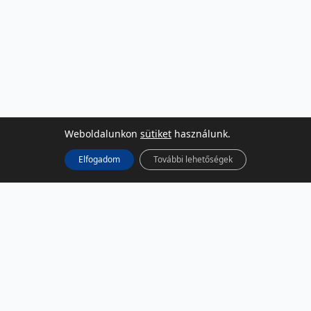
Weboldalunkon
sütiket
használunk.
Elfogadom
További lehetőségek
KÖZÖSSÉGI MÉDIA
Facebook
LinkedIn