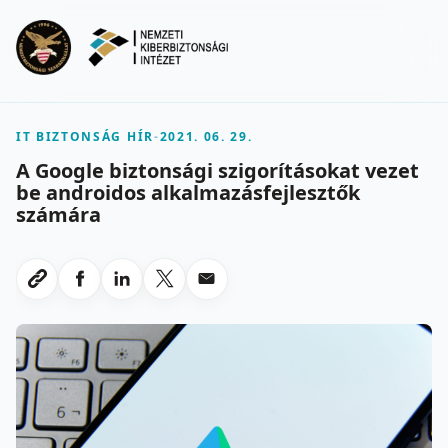
Ugrás a fő tartalomra
Menu
IT BIZTONSÁG HÍR
-
2021. 06. 29.
A Google biztonsági szigorításokat vezet
be androidos alkalmazásfejlesztők
számára
Megosztas Facebookon
Megosztas LinkedInen
Megosztas X-en
Megosztas emailben
Link masolasa