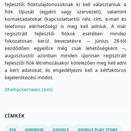
fejlesztői fióktulajdonosoknak ki kell választaniuk a
fiók típusát (egyéni vagy szervezeti), valamint
kontaktadatokat (kapcsolattartói név, cím, e-mail és
telefonos elérhetőség) is meg kell adniuk. A már
regisztrált fejlesztői fiókok esetében mindez
fokozatosan kerül bevezetésre ─ június 28-tól
kezdődően egyelőre még csak lehetőségként ─,
augusztustól azonban minden újonnan regisztrált
fejlesztői fiók létrehozásakor kötelezően meg kell adni
a kért adatokat, és engedélyezni kell a kétfaktoros
bejelentkezési módot.
(thehackernews.com)
CÍMKÉK
2FA
ANDROID
GOOGLE
GOOGLE PLAY STORE