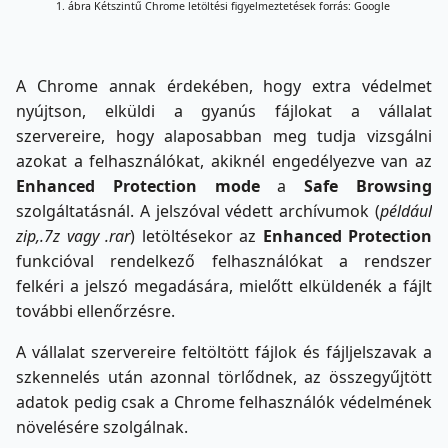
1. ábra Kétszintű Chrome letöltési figyelmeztetések forrás: Google
A Chrome annak érdekében, hogy extra védelmet
nyújtson, elküldi a gyanús fájlokat a vállalat
szervereire, hogy alaposabban meg tudja vizsgálni
azokat a felhasználókat, akiknél engedélyezve van az
Enhanced Protection mode
a
Safe Browsing
szolgáltatásnál. A jelszóval védett archívumok (
például
zip,.7z vagy .rar
) letöltésekor az
Enhanced Protection
funkcióval rendelkező felhasználókat a rendszer
felkéri a jelszó megadására, mielőtt elküldenék a fájlt
további ellenőrzésre.
A vállalat szervereire feltöltött fájlok és fájljelszavak a
szkennelés után azonnal törlődnek, az összegyűjtött
adatok pedig csak a Chrome felhasználók védelmének
növelésére szolgálnak.