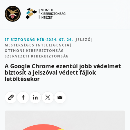
Ugrás a fő tartalomra
Menu
IT BIZTONSÁG HÍR
-
2024. 07. 26.
JELSZÓ
|
MESTERSÉGES INTELLIGENCIA
|
OTTHONI KIBERBIZTONSÁG
|
SZERVEZETI KIBERBIZTONSÁG
A Google Chrome ezentúl jobb védelmet
biztosít a jelszóval védett fájlok
letöltésekor
Megosztas Facebookon
Megosztas LinkedInen
Megosztas X-en
Megosztas emailben
Link masolasa