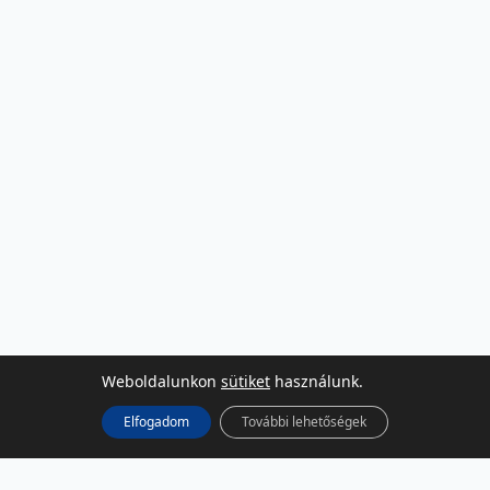
Weboldalunkon
sütiket
használunk.
Elfogadom
További lehetőségek