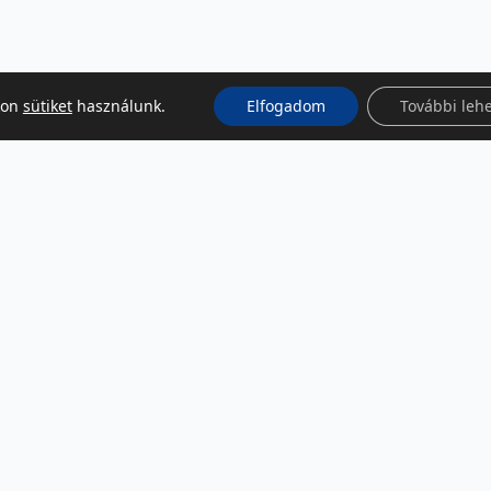
kon
sütiket
használunk.
Elfogadom
További leh
KÖZÖSSÉGI MÉDIA
Facebook
LinkedIn
Instagram
Podcast