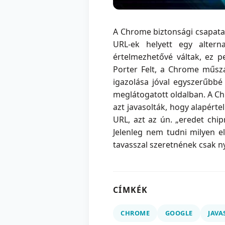
A Chrome biztonsági csapata 
URL-ek helyett egy alter
értelmezhetővé váltak, ez 
Porter Felt, a Chrome műsz
igazolása jóval egyszerűbbé
meglátogatott oldalban. A Ch
azt javasolták, hogy alapért
URL, azt az ún. „eredet chipr
Jelenleg nem tudni milyen el
tavasszal szeretnének csak ny
CÍMKÉK
CHROME
GOOGLE
JAVA