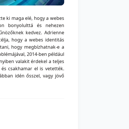
zte ki maga elé, hogy a webes
on bonyolulttá és nehezen
bűnözőknek kedvez. Adrienne
lja, hogy a webes identitás
ítani, hogy megbízhatnak-e a
oblémájával, 2014-ben például
iben valakit érdekel a teljes
, és csakhamar el is vetették.
rábban idén ősszel, vagy jövő