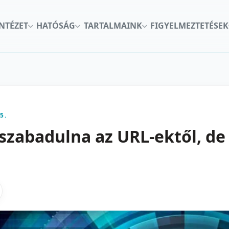
INTÉZET
HATÓSÁG
TARTALMAINK
FIGYELMEZTETÉSEK
5.
szabadulna az URL-ektől, d
kon
nkedInen
as X-en
gosztas emailben