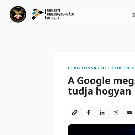
Ugrás a fő tartalomra
IT BIZTONSÁG HÍR
-
2018. 09. 0
A Google meg
tudja hogyan
Megosztas Faceboo
Megosztas Li
Megoszt
Me
Link masolasa