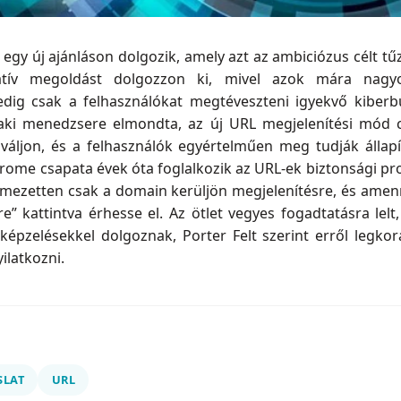
egy új ajánláson dolgozik, amely azt az ambiciózus célt tű
natív megoldást dolgozzon ki, mivel azok mára nagy
pedig csak a felhasználókat megtéveszteni igyekvő kiber
aki menedzsere elmondta, az új URL megjelenítési mód cé
 váljon, és a felhasználók egyértelműen meg tudják állap
rome csapata évek óta foglalkozik az URL-ek biztonsági pr
elmezetten csak a domain kerüljön megjelenítésre, és amenny
e” kattintva érhesse el. Az ötlet vegyes fogadtatásra lelt
képzelésekkel dolgoznak, Porter Felt szerint erről legko
ilatkozni.
SLAT
URL