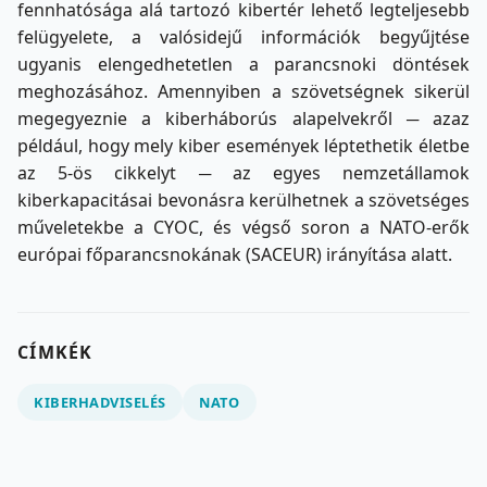
fennhatósága alá tartozó kibertér lehető legteljesebb
felügyelete, a valósidejű információk begyűjtése
ugyanis elengedhetetlen a parancsnoki döntések
meghozásához. Amennyiben a szövetségnek sikerül
megegyeznie a kiberháborús alapelvekről ─ azaz
például, hogy mely kiber események léptethetik életbe
az 5-ös cikkelyt ─ az egyes nemzetállamok
kiberkapacitásai bevonásra kerülhetnek a szövetséges
műveletekbe a CYOC, és végső soron a NATO-erők
európai főparancsnokának (SACEUR) irányítása alatt.
CÍMKÉK
KIBERHADVISELÉS
NATO