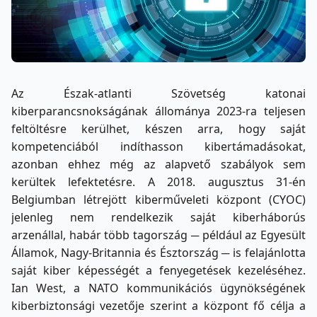
Az Észak-atlanti Szövetség katonai
kiberparancsnokságának állománya 2023-ra teljesen
feltöltésre kerülhet, készen arra, hogy saját
kompetenciából indíthasson kibertámadásokat,
azonban ehhez még az
alapvető szabályok
sem
kerültek lefektetésre. A 2018. augusztus 31-én
Belgiumban létrejött kiberműveleti központ (CYOC)
jelenleg nem rendelkezik saját kiberháborús
arzenállal, habár több tagország ─ például az Egyesült
Államok, Nagy-Britannia és Észtország ─ is felajánlotta
saját kiber képességét a fenyegetések kezeléséhez.
Ian West, a NATO kommunikációs ügynökségének
kiberbiztonsági vezetője szerint a központ fő célja a