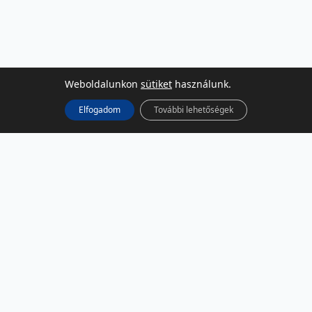
Weboldalunkon
sütiket
használunk.
Elfogadom
További lehetőségek
KÖZÖSSÉGI MÉDIA
Facebook
LinkedIn
Instagram