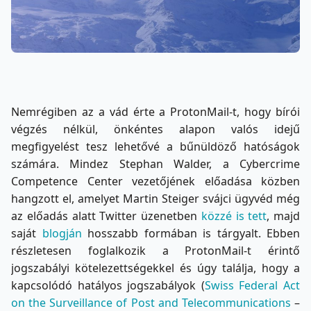
Nemrégiben az a vád érte a ProtonMail-t, hogy bírói
végzés nélkül, önkéntes alapon valós idejű
megfigyelést tesz lehetővé a bűnüldöző hatóságok
számára. Mindez Stephan Walder, a Cybercrime
Competence Center vezetőjének előadása közben
hangzott el, amelyet Martin Steiger svájci ügyvéd még
az előadás alatt Twitter üzenetben
közzé is tett
, majd
saját
blogján
hosszabb formában is tárgyalt. Ebben
részletesen foglalkozik a ProtonMail-t érintő
jogszabályi kötelezettségekkel és úgy találja, hogy a
kapcsolódó hatályos jogszabályok (
Swiss Federal Act
on the Surveillance of Post and Telecommunications
–