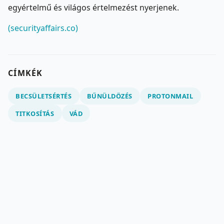
egyértelmű és világos értelmezést nyerjenek.
(securityaffairs.co)
CÍMKÉK
BECSÜLETSÉRTÉS
BŰNÜLDÖZÉS
PROTONMAIL
TITKOSÍTÁS
VÁD