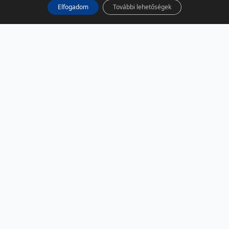
Elfogadom
További lehetőségek
KÖZÖSSÉGI MÉDIA
Facebook
LinkedIn
Instagram
Podcast
RSS
TÁRSOLDALAK