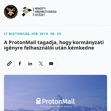
Ugrás a fő tartalomra
Menu
IT BIZTONSÁG HÍR
-
2019. 06. 05.
A ProtonMail tagadja, hogy kormányzati
igényre felhasználói után kémkedne
Megosztas Facebookon
Megosztas LinkedInen
Megosztas X-en
Megosztas emailben
Link masolasa