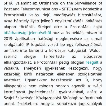
SPTA, valamint az Ordinance on the Surveillance of
Post and Telecommunications – SPTO) nem kötelezik a
ProtonMail-t valós idejű megfigyelés biztosítására,
azaz bármely ilyen jellegű együttműködés önkéntes
alapon történik. Steiger erre a ProtonMail saját
átláthatósági jelentéséből
hoz valós példát, miszerint
2019 áprilisában hatósági megkeresésre az e-mail
szolgáltató IP logolást vezett be egy felhasználónál,
ami szerinte kimeríti a kérdéses kategóriát. Walder
szerint Steiger félreértette az előadáson
elhangzottakat, a ProtonMail pedig blogján
reagált
a
vádakra, amelyben igyekeznek leszögezni, hogy
kizárólag bírói határozat ellenében szolgáltatnak
adatokat. Ugyanakkor hozzáteszik azt is, hogy
álláspontjuk nem minden ponton egyezik a svájci
kormányzat jogértelmezési gyakorlatával, ezért a
Svájci Szövetségi Közigazgatási Bírósághoz fordulnak
annak érdekében, hogy a vonatkozó jogszabályok