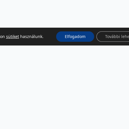
kon
sütiket
használunk.
Elfogadom
További leh
KÖZÖSSÉGI MÉDIA
Facebook
LinkedIn
Instagram
Podcast