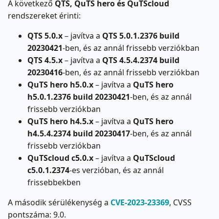
A következő
QTS, QuTS hero és QuTScloud
rendszereket érinti:
QTS 5.0.x
– javítva a
QTS 5.0.1.2376 build
20230421
-ben, és az annál frissebb verziókban
QTS 4.5.x
– javítva a
QTS 4.5.4.2374 build
20230416
-ben, és az annál frissebb verziókban
QuTS hero h5.0.x
– javítva a
QuTS hero
h5.0.1.2376 build 20230421
-ben, és az annál
frissebb verziókban
QuTS hero h4.5.x
– javítva a
QuTS hero
h4.5.4.2374 build 20230417
-ben, és az annál
frissebb verziókban
QuTScloud c5.0.x
– javítva a
QuTScloud
c5.0.1.2374
-es verzióban, és az annál
frissebbekben
A második sérülékenység a
CVE-2023-23369
, CVSS
pontszáma: 9.0.