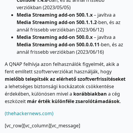
Console 1.4.8
-ban, és az annál frissebb
verziókban (2023/05/05)
Media Streaming add-on 500.1.x
– javítva a
Media Streaming add-on 500.1.1.2
-ben, és az
annál frissebb verziókban (2023/06/12)
Media Streaming add-on 500.0.x
– javítva a
Media Streaming add-on 500.0.0.11
-ben, és az
annál frissebb verziókban (2023/06/16)
A QNAP felhívja azon felhasználók figyelmét, akik a
fent említett szoftververziókat használják, hogy
mielőbb telepítsék az elérhető szoftverfrissítéseket
a lehetséges biztonsági kockázatok csökkentése
érdekében, különösen mivel a
korábbiakban
a cég
eszközeit
már érték különféle zsarolótámadások
.
(thehackernews.com)
[vc_row][vc_column][vc_message]