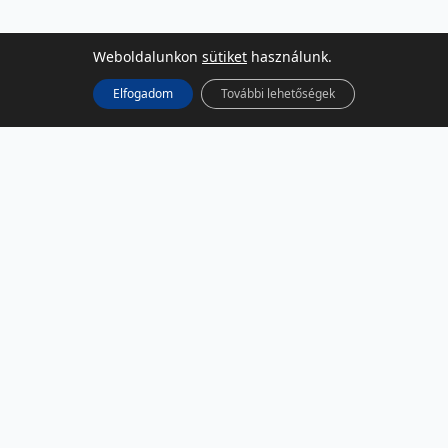
Weboldalunkon
sütiket
használunk.
Elfogadom
További lehetőségek
KÖZÖSSÉGI MÉDIA
Facebook
LinkedIn
Instagram
Podcast