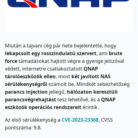
Miután a tajvani cég pár hete bejelentette, hogy
lekapcsolt egy rosszindulatú szervert
, ami
brute
force
támadásokat hajtott végre a gyenge jelszóval
védett, internetre csatlakoztatott
QNAP
tárolóeszközök ellen
, most
két javított NAS
sérülékenységről
számolt be. Mindkét sebezhetőség
parancs injection
jellegű,
hálózaton keresztüli
parancsvégrehajtást
tesz lehetővé, és a
QNAP
eszközök operációs rendszereit
érintik.
Az első sérülékenység a
CVE-2023-23368
, CVSS
pontszáma: 9.8.