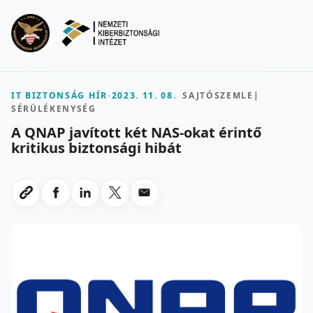
Ugrás a fő tartalomra
Menu
IT BIZTONSÁG HÍR
-
2023. 11. 08.
SAJTÓSZEMLE
|
SÉRÜLÉKENYSÉG
A QNAP javított két NAS-okat érintő
kritikus biztonsági hibát
Megosztas Facebookon
Megosztas LinkedInen
Megosztas X-en
Megosztas emailben
Link masolasa