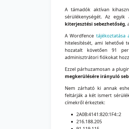
A támadók aktívan kihasz
sérülékenységét. Az egyik
kiterjesztési sebezhetőség
,
A Wordfence
tájékoztatása 
hitelesítését, ami lehetővé
hozatalt követően 91 per
adminisztrátori fiókokat hozz
Ezzel párhuzamosan a plugi
megkerülésére irányuló se
Nem zárható ki annak eshet
feltárják a két ismert sérül
címekről érkeztek:
2A0B:4141:820:1F4::2
216.188.205
91.119.115