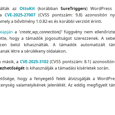
nálták az
OttoKit
(korábban
SureTriggers
) WordPress 
 a
CVE-2025-27007
(CVSS pontszám: 9.8) azonosítón n
 amely a bővítmény 1.0.82-es és korábbi verzióit érinti.
alapján
a ’
create_wp_connection()’
függvény nem ellenőrizte
 tette, hogy a támadók jogosultságot szerezzenek. A seb
cen belül kihasználták. A támadók automatizált tám
anak létre a sérülékeny oldalakon.
n másik, a
CVE-2025-3102
(CVSS pontszám: 8.1) azonosító
bezhetőségét
is kihasználják a támadási kísérletek során.
ősége, hogy a fenyegető felek átvizsgálják a WordPre
ékenység valamelyikének jelenlétét. Az eddig megfigyelt tám