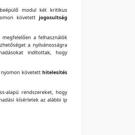
beépülő modul két kritikus
yomon követett
jogosultság
 megfelelően a felhasználók
ezhetőséget a nyilvánosságra
adásokat indítottak, hogy
n nyomon követett
hitelesítés
ss-alapú rendszereket, hogy
adási kísérletek az alábbi ip