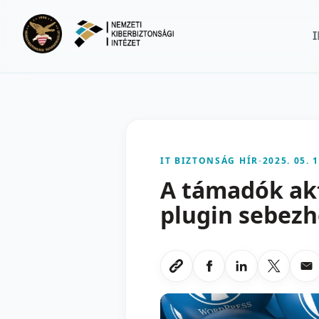
Ugrás a fő tartalomra
IT BIZTONSÁG HÍR
-
2025. 05. 1
A támadók akt
plugin sebezh
Megosztas Faceboo
Megosztas Li
Megoszt
Me
Link masolasa