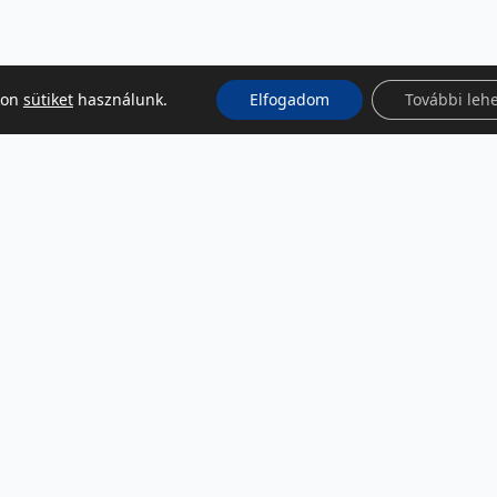
kon
sütiket
használunk.
Elfogadom
További leh
KÖZÖSSÉGI MÉDIA
Facebook
LinkedIn
Instagram
Podcast
RSS