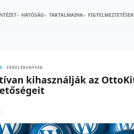
INTÉZET
HATÓSÁG
TARTALMAINK
FIGYELMEZTETÉSEK
5.
SÉRÜLÉKENYSÉG
ívan kihasználják az OttoK
etőségeit
kon
nkedInen
as X-en
gosztas emailben