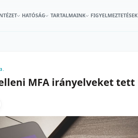
INTÉZET
HATÓSÁG
TARTALMAINK
FIGYELMEZTETÉSEK
3.
elleni MFA irányelveket tett
kon
nkedInen
as X-en
gosztas emailben