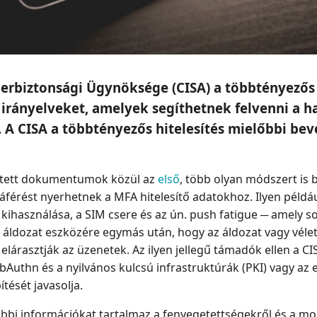
erbiztonsági Ügynöksége (CISA) a többtényezős 
irányelveket, amelyek segíthetnek felvenni a ha
 CISA a többtényezős hitelesítés mielőbbi beve
étett dokumentumok közül az
első
, több olyan módszert is
férést nyerhetnek a MFA hitelesítő adatokhoz. Ilyen példáu
ihasználása, a SIM csere és az ún. push fatigue ─ amely so
 áldozat eszközére egymás után, hogy az áldozat vagy vélet
elárasztják az üzenetek. Az ilyen jellegű támadók ellen a CI
uthn és a nyilvános kulcsú infrastruktúrák (PKI) vagy az 
tését javasolja.
i információkat tartalmaz a fenyegetettségekről és a mo