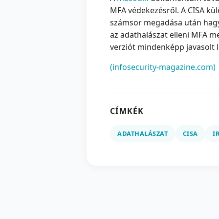
MFA védekezésről. A CISA kü
számsor megadása után hagyjá
az adathalászat elleni MFA 
verziót mindenképp javasolt
(infosecurity-magazine.com)
CÍMKÉK
ADATHALÁSZAT
CISA
I