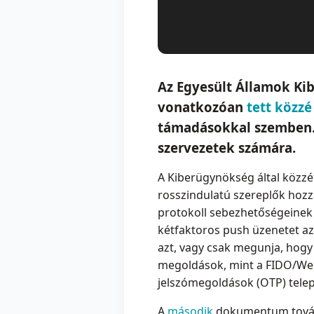
Az Egyesült Államok Kib
vonatkozóan
tett közzé
támadásokkal szemben. A
szervezetek számára.
A Kiberügynökség által közz
rosszindulatú szereplők hozzá
protokoll sebezhetőségeinek k
kétfaktoros push üzenetet az
azt, vagy csak megunja, hogy 
megoldások, mint a FIDO/WebA
jelszómegoldások (OTP) telepí
A
második
dokumentum tovább