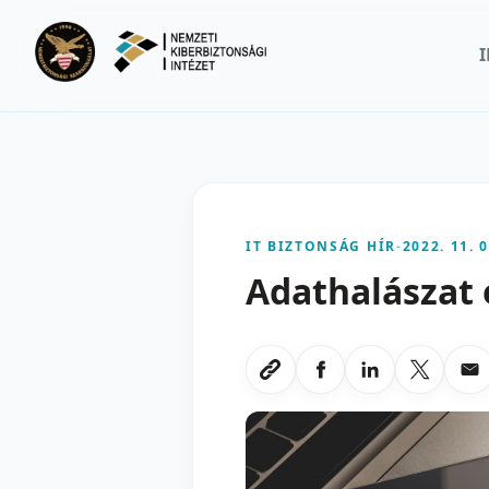
Ugrás a fő tartalomra
IT BIZTONSÁG HÍR
-
2022. 11. 0
Adathalászat 
Megosztas Faceboo
Megosztas Li
Megoszt
Me
Link masolasa