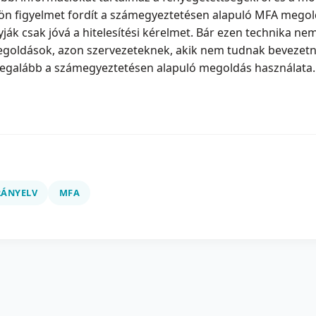
lön figyelmet fordít a számegyeztetésen alapuló MFA mego
k csak jóvá a hitelesítési kérelmet. Bár ezen technika ne
megoldások, azon szervezeteknek, akik nem tudnak bevezet
 legalább a számegyeztetésen alapuló megoldás használata.
RÁNYELV
MFA