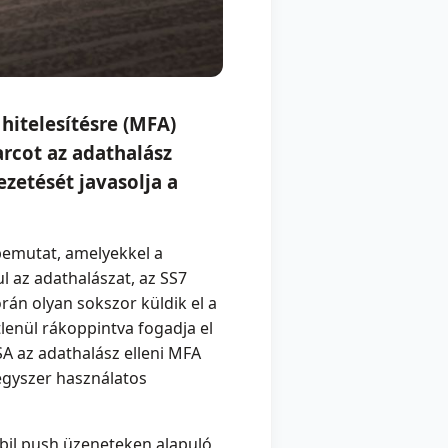
hitelesítésre (MFA)
rcot az adathalász
zetését javasolja a
 bemutat, amelyekkel a
l az adathalászat, az SS7
rán olyan sokszor küldik el a
lenül rákoppintva fogadja el
SA az adathalász elleni MFA
egyszer használatos
bil push üzeneteken alapuló