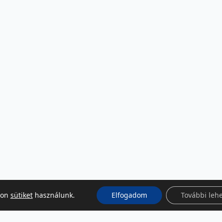
kon
sütiket
használunk.
Elfogadom
További leh