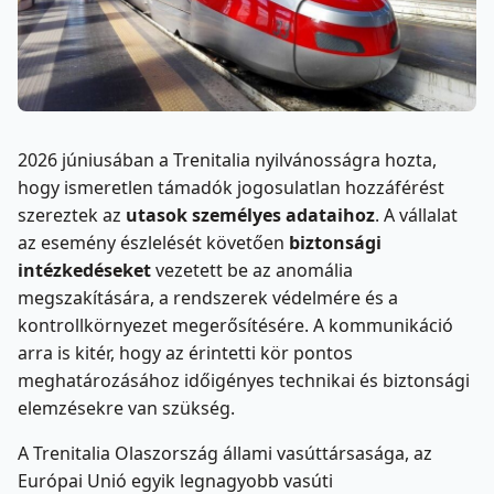
2026 júniusában a Trenitalia nyilvánosságra hozta,
hogy ismeretlen támadók jogosulatlan hozzáférést
szereztek az
utasok személyes adataihoz
. A vállalat
az esemény észlelését követően
biztonsági
intézkedéseket
vezetett be az anomália
megszakítására, a rendszerek védelmére és a
kontrollkörnyezet megerősítésére. A kommunikáció
arra is kitér, hogy az érintetti kör pontos
meghatározásához időigényes technikai és biztonsági
elemzésekre van szükség.
A Trenitalia Olaszország állami vasúttársasága, az
Európai Unió egyik legnagyobb vasúti