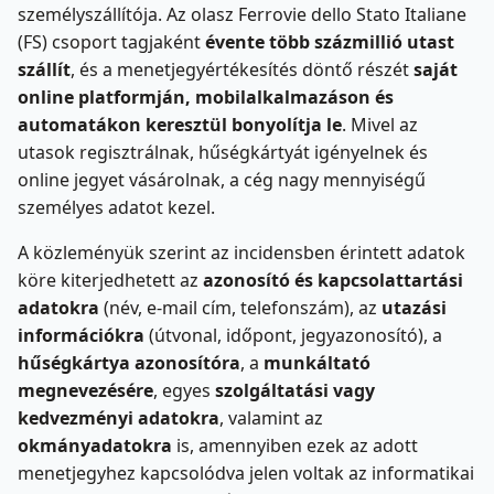
személyszállítója. Az olasz Ferrovie dello Stato Italiane
(FS) csoport tagjaként
évente több százmillió utast
szállít
, és a menetjegyértékesítés döntő részét
saját
online platformján, mobilalkalmazáson és
automatákon keresztül bonyolítja le
. Mivel az
utasok regisztrálnak, hűségkártyát igényelnek és
online jegyet vásárolnak, a cég nagy mennyiségű
személyes adatot kezel.
A közleményük szerint az incidensben érintett adatok
köre kiterjedhetett az
azonosító és kapcsolattartási
adatokra
(név, e-mail cím, telefonszám), az
utazási
információkra
(útvonal, időpont, jegyazonosító), a
hűségkártya azonosítóra
, a
munkáltató
megnevezésére
, egyes
szolgáltatási vagy
kedvezményi adatokra
, valamint az
okmányadatokra
is, amennyiben ezek az adott
menetjegyhez kapcsolódva jelen voltak az informatikai