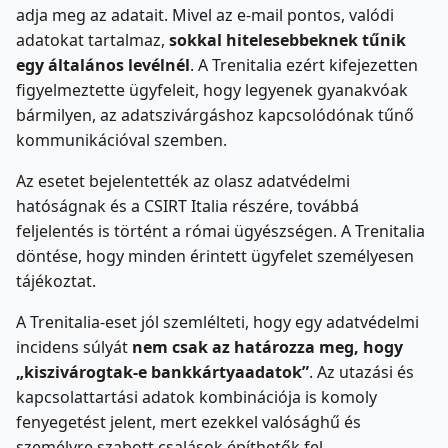
adja meg az adatait. Mivel az e-mail pontos, valódi
adatokat tartalmaz,
sokkal hitelesebbeknek tűnik
egy általános levélnél
. A Trenitalia ezért kifejezetten
figyelmeztette ügyfeleit, hogy legyenek gyanakvóak
bármilyen, az adatszivárgáshoz kapcsolódónak tűnő
kommunikációval szemben.
Az esetet bejelentették az olasz adatvédelmi
hatóságnak és a CSIRT Italia részére, továbbá
feljelentés is történt a római ügyészségen. A Trenitalia
döntése, hogy minden érintett ügyfelet személyesen
tájékoztat.
A Trenitalia-eset jól szemlélteti, hogy egy adatvédelmi
incidens súlyát
nem csak az határozza meg, hogy
„kiszivárogtak-e bankkártyaadatok”
. Az utazási és
kapcsolattartási adatok kombinációja is komoly
fenyegetést jelent, mert ezekkel valósághű és
személyre szabott csalások építhetők fel.