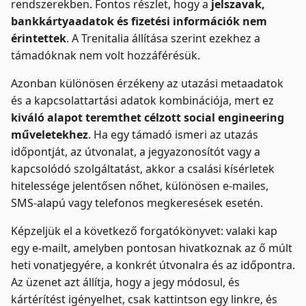
rendszerekben. Fontos részlet, hogy a
jelszavak,
bankkártyaadatok és fizetési információk nem
érintettek
. A Trenitalia állítása szerint ezekhez a
támadóknak nem volt hozzáférésük.
Azonban különösen érzékeny az utazási metaadatok
és a kapcsolattartási adatok kombinációja, mert ez
kiváló alapot teremthet célzott social engineering
műveletekhez
. Ha egy támadó ismeri az utazás
időpontját, az útvonalat, a jegyazonosítót vagy a
kapcsolódó szolgáltatást, akkor a csalási kísérletek
hitelessége jelentősen nőhet, különösen e-mailes,
SMS-alapú vagy telefonos megkeresések esetén.
Képzeljük el a következő forgatókönyvet: valaki kap
egy e-mailt, amelyben pontosan hivatkoznak az ő múlt
heti vonatjegyére, a konkrét útvonalra és az időpontra.
Az üzenet azt állítja, hogy a jegy módosul, és
kártérítést igényelhet, csak kattintson egy linkre, és