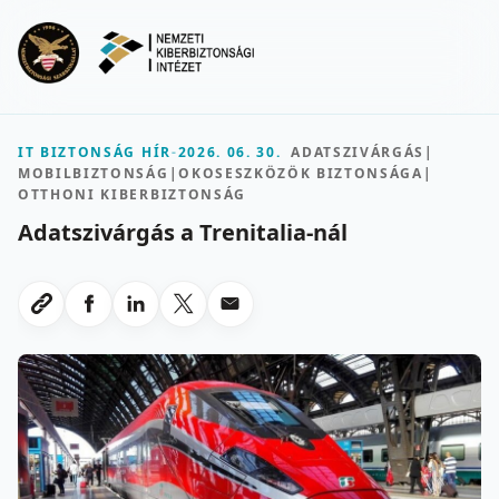
Ugrás a fő tartalomra
Menu
IT BIZTONSÁG HÍR
-
2026. 06. 30.
ADATSZIVÁRGÁS
|
MOBILBIZTONSÁG
|
OKOSESZKÖZÖK BIZTONSÁGA
|
OTTHONI KIBERBIZTONSÁG
Adatszivárgás a Trenitalia-nál
Megosztas Facebookon
Megosztas LinkedInen
Megosztas X-en
Megosztas emailben
Link masolasa