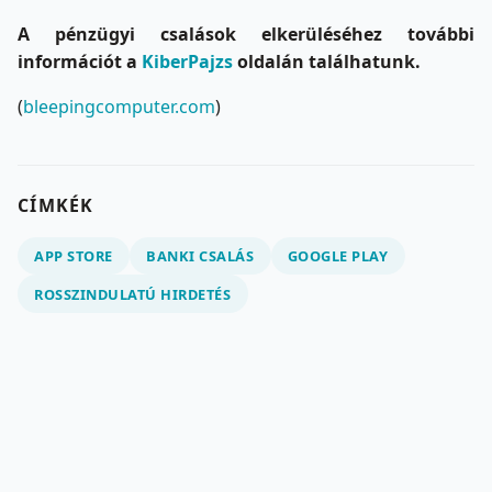
A pénzügyi csalások elkerüléséhez további
információt a
KiberPajzs
oldalán találhatunk.
(
bleepingcomputer.com
)
CÍMKÉK
APP STORE
BANKI CSALÁS
GOOGLE PLAY
ROSSZINDULATÚ HIRDETÉS