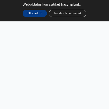
Weboldalunkon
sütiket
használunk.
Elfogadom
További lehetőségek
KÖZÖSSÉGI MÉDIA
Facebook
LinkedIn
Instagram
Podcast
RSS