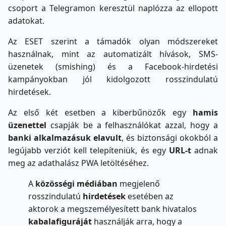
csoport a Telegramon keresztül naplózza az ellopott
adatokat.
Az ESET szerint a támadók olyan módszereket
használnak, mint az automatizált hívások, SMS-
üzenetek (smishing) és a Facebook-hirdetési
kampányokban jól kidolgozott rosszindulatú
hirdetések.
Az első két esetben a kiberbűnözők egy
hamis
üzenettel
csapják be a felhasználókat azzal, hogy a
banki alkalmazásuk elavult
, és biztonsági okokból a
legújabb verziót kell telepíteniük, és egy
URL-t
adnak
meg az adathalász PWA letöltéséhez.
A
közösségi médiában
megjelenő
rosszindulatú
hirdetések
esetében az
aktorok a megszemélyesített bank hivatalos
kabalafiguráját
használják arra, hogy a