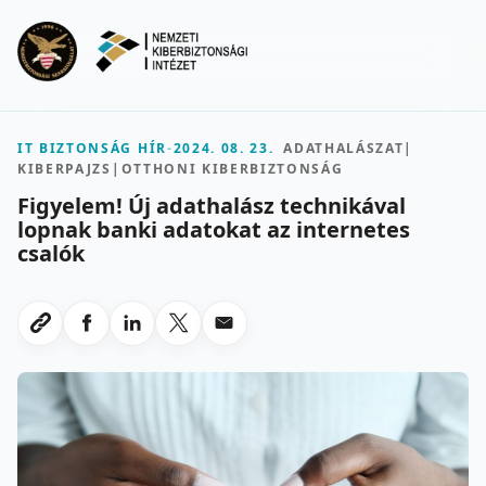
Ugrás a fő tartalomra
Menu
IT BIZTONSÁG HÍR
-
2024. 08. 23.
ADATHALÁSZAT
|
KIBERPAJZS
|
OTTHONI KIBERBIZTONSÁG
Figyelem! Új adathalász technikával
lopnak banki adatokat az internetes
csalók
Megosztas Facebookon
Megosztas LinkedInen
Megosztas X-en
Megosztas emailben
Link masolasa