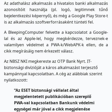
Az adathalász alkalmazás a hivatalos banki alkalmazás
azonosítóit használja (pl. logó, legitimnek tűnő
bejelentkezési képernyő), és még a Google Play Store-t
is az alkalmazás szoftverforrásaként tünteti fel.
A BleepingComputer felvette a kapcsolatot a Google-
lal és az Apple-lel, hogy megkérdezze, terveznek-e
valamilyen védelmet a PWA-k/WebAPK-k ellen, de a
cikk megírásáig nem érkezett válasz.
Az NBSZ NKI megkereste az OTP Bank Nyrt. IT-
biztonsági divízióját a káros alkalmazást terjesztő
kampánnyal kapcsolatban. A cég az alábbiak szerint
nyilatkozott:
“Az ESET biztonsági vállalat által
megjelentetett publikációban szereplő
PWA-val kapcsolatban Bankunk védelmi
egységei már jóval a cikk megjelenése