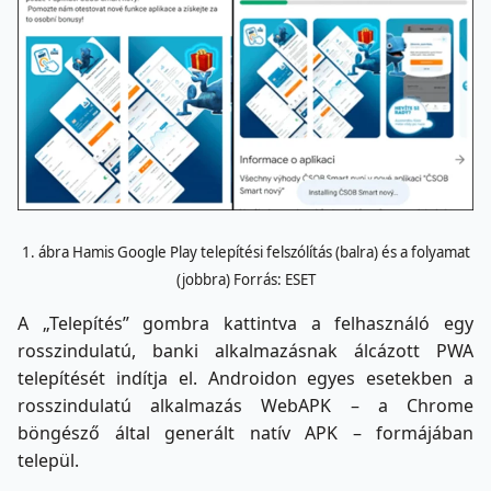
1. ábra Hamis Google Play telepítési felszólítás (balra) és a folyamat
(jobbra) Forrás: ESET
A „Telepítés” gombra kattintva a felhasználó egy
rosszindulatú, banki alkalmazásnak álcázott PWA
telepítését indítja el. Androidon egyes esetekben a
rosszindulatú alkalmazás WebAPK – a Chrome
böngésző által generált natív APK – formájában
települ.