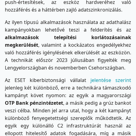
push-értesítések, az eszköz hardveréhez való
hozzáférés és a háttérben zajló adatszinkronizálás.
Az ilyen típusú alkalmazások használata az adathalász
kampányokban lehetővé teszi a felderítés és az
alkalmazások telepítési korlátozásainak
megkerülését
, valamint a kockázatos engedélyekhez
való hozzáférés igénylésének elkerülését az eszközön.
A technikát először 2023 júliusában figyelték meg
Lengyelországban és novemberben Csehországban.
Az ESET kiberbiztonsági vállalat
jelentése szerint
jelenleg két különböző, erre a technikára támaszkodó
kampányt követ nyomon: az egyik a magyarországi
OTP Bank pénzintézetet
, a másik pedig a grúz bankot
veszi célba. Minden jel arra utal, hogy a két kampányt
különböző fenyegetettségi szereplők működtetik. Az
egyik egy különálló C2 infrastruktúrát használ az
ellopott hitelesítő adatok fogadására, míg a másik