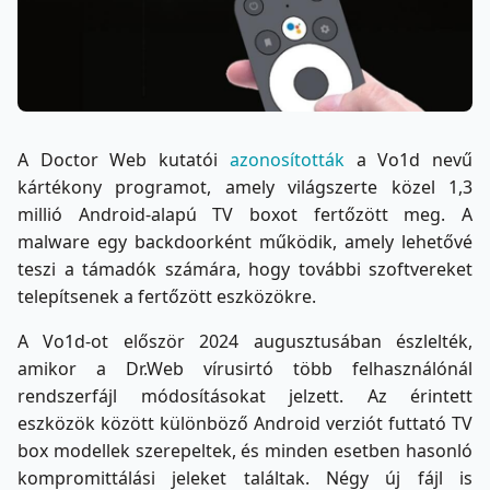
A Doctor Web kutatói
azonosították
a Vo1d nevű
kártékony programot, amely világszerte közel 1,3
millió Android-alapú TV boxot fertőzött meg. A
malware egy backdoorként működik, amely lehetővé
teszi a támadók számára, hogy további szoftvereket
telepítsenek a fertőzött eszközökre.
A Vo1d-ot először 2024 augusztusában észlelték,
amikor a Dr.Web vírusirtó több felhasználónál
rendszerfájl módosításokat jelzett. Az érintett
eszközök között különböző Android verziót futtató TV
box modellek szerepeltek, és minden esetben hasonló
kompromittálási jeleket találtak. Négy új fájl is