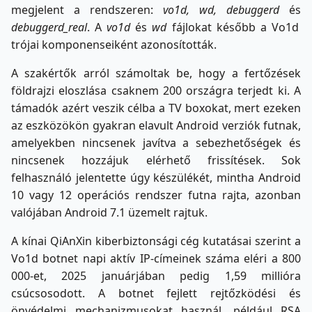
megjelent a rendszeren:
vo1d, wd, debuggerd
és
debuggerd_real
. A
vo1d
és
wd
fájlokat később a Vo1d
trójai komponenseiként azonosították.
A szakértők arról számoltak be, hogy a fertőzések
földrajzi eloszlása csaknem 200 országra terjedt ki. A
támadók azért veszik célba a TV boxokat, mert ezeken
az eszközökön gyakran elavult Android verziók futnak,
amelyekben nincsenek javítva a sebezhetőségek és
nincsenek hozzájuk elérhető frissítések. Sok
felhasználó jelentette úgy készülékét, mintha Android
10 vagy 12 operációs rendszer futna rajta, azonban
valójában Android 7.1 üzemelt rajtuk.
A kínai QiAnXin kiberbiztonsági cég kutatásai szerint a
Vo1d botnet napi aktív IP-címeinek száma eléri a 800
000-et, 2025 januárjában pedig 1,59 millióra
csúcsosodott. A botnet fejlett rejtőzködési és
önvédelmi mechanizmusokat használ, például RSA