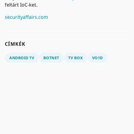
feltárt IoC-ket.
securityaffairs.com
CÍMKÉK
ANDROID TV
BOTNET
TV BOX
VO1D