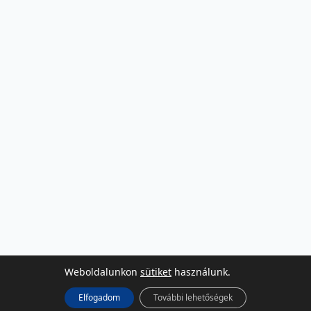
Weboldalunkon
sütiket
használunk.
Elfogadom
További lehetőségek