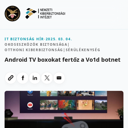
Ugrás a fő tartalomra
Menu
IT BIZTONSÁG HÍR
-
2025. 03. 04.
OKOSESZKÖZÖK BIZTONSÁGA
|
OTTHONI KIBERBIZTONSÁG
|
SÉRÜLÉKENYSÉG
Android TV boxokat fertőz a Vo1d botnet
Megosztas Facebookon
Megosztas LinkedInen
Megosztas X-en
Megosztas emailben
Link masolasa