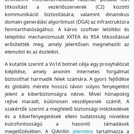
titkosítást a vezérlőszerverek (C2) közötti
kommunikáció biztosítására, valamint dinamikus
domain generálási algoritmust (DGA) az infrastruktúra
fenntarthatóságához. A káros szoftver letöltési és
telepítési mechanizmusát XXTEA és RSA titkosítással
erősítették meg, amely jelentősen megnehezíti az
elemzést és az észlelést.
A kutatók szerint a Vo1d botnet célja egy proxyhálózat
kiépítése, amely anonim internetes forgalmat
biztosíthat harmadik felek számára. A gyors fejlődése
és globális mérete hosszú távon súlyos fenyegetést
jelent a kiberbiztonságra nézve. Mivel hónapokig
rejtve maradt, különösen veszélyesnek számít. A
szakértők szerint a megfelelő biztonsági intézkedések
és a kiberfenyegetések elleni tudatosság növelése
kulcsfontosságú a hasonló támadások
megelőzésében. A QiAnXin
jelentése
tartalmazza a