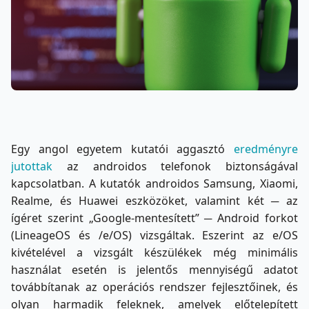
Egy angol egyetem kutatói aggasztó
eredményre
jutottak
az androidos telefonok biztonságával
kapcsolatban. A kutatók androidos Samsung, Xiaomi,
Realme, és Huawei eszközöket, valamint két ─ az
ígéret szerint „Google-mentesített” ─ Android forkot
(LineageOS és /e/OS) vizsgáltak. Eszerint az e/OS
kivételével a vizsgált készülékek még minimális
használat esetén is jelentős mennyiségű adatot
továbbítanak az operációs rendszer fejlesztőinek, és
olyan harmadik feleknek, amelyek előtelepített