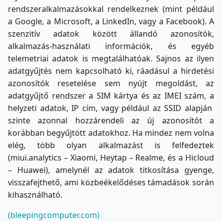
rendszeralkalmazásokkal rendelkeznek (mint például
a Google, a Microsoft, a LinkedIn, vagy a Facebook). A
szenzitív adatok között állandó azonosítók,
alkalmazás-használati információk, és egyéb
telemetriai adatok is megtalálhatóak. Sajnos az ilyen
adatgyűjtés nem kapcsolható ki, ráadásul a hirdetési
azonosítók resetelése sem nyújt megoldást, az
adatgyűjtő rendszer a SIM kártya és az IMEI szám, a
helyzeti adatok, IP cím, vagy például az SSID alapján
szinte azonnal hozzárendeli az új azonosítót a
korábban begyűjtött adatokhoz. Ha mindez nem volna
elég, több olyan alkalmazást is felfedeztek
(miui.analytics – Xiaomi, Heytap – Realme, és a Hicloud
– Huawei), amelynél az adatok titkosítása gyenge,
visszafejthető, ami közbeékelődéses támadások során
kihasználható.
(bleepingcomputer.com)