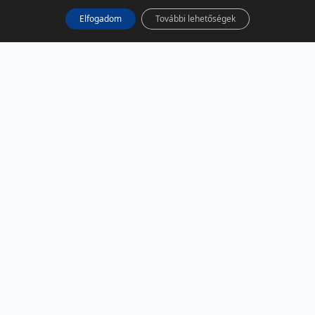
Elfogadom
További lehetőségek
KÖZÖSSÉGI MÉDIA
Facebook
LinkedIn
Instagram
Podcast
RSS