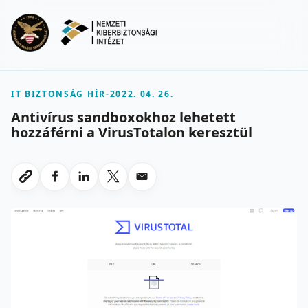
Ugrás a fő tartalomra
Menu
IT BIZTONSÁG HÍR
-
2022. 04. 26.
Antivírus sandboxokhoz lehetett
hozzáférni a VirusTotalon keresztül
Megosztas Facebookon
Megosztas LinkedInen
Megosztas X-en
Megosztas emailben
Link masolasa