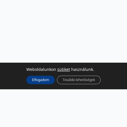
Weboldalunkon
sütiket
használunk.
Elfogadom
További lehetőségek
KÖZÖSSÉGI MÉDIA
Facebook