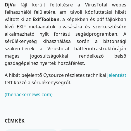
DjVu
fájl került feltöltésre a VirusTotal webes
felhasználói felületére, ami távoli kódfuttatási hibát
váltott ki az
ExifToolban
, a képekben és pdf fájlokban
lévő EXIF metaadatok olvasására és szerkesztésére
alkalmazható nyílt forrású segédprogramban. A
sérülékenység kihasználása során a biztonsági
szakemberek a Virustotal háttérinfrastruktúráján
magas jogosultságokkal rendelkező belső
gazdagépeihez nyertek hozzáférést.
A hibát bejelentő Cysource részletes technikai
jelentést
tett közzé a sérülékenységről.
(thehackernews.com)
CÍMKÉK