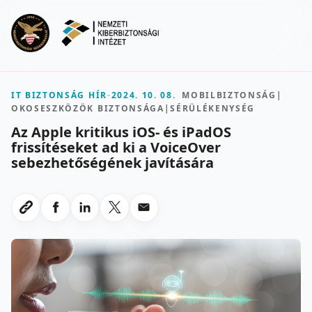
Ugrás a fő tartalomra
Menu
IT BIZTONSÁG HÍR
-
2024. 10. 08.
MOBILBIZTONSÁG
|
OKOSESZKÖZÖK BIZTONSÁGA
|
SÉRÜLÉKENYSÉG
Az Apple kritikus iOS- és iPadOS
frissítéseket ad ki a VoiceOver
sebezhetőségének javítására
Megosztas Facebookon
Megosztas LinkedInen
Megosztas X-en
Megosztas emailben
Link masolasa