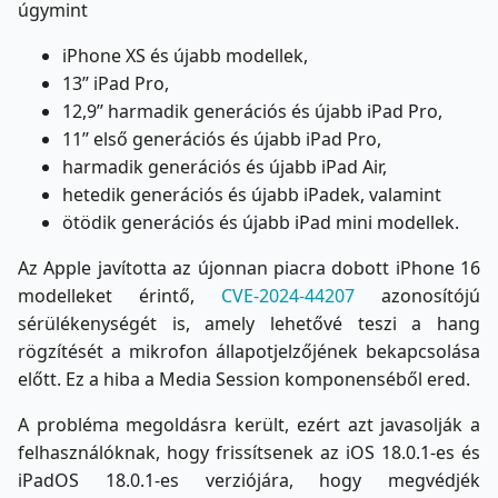
úgymint
iPhone XS és újabb modellek,
13’’ iPad Pro,
12,9’’ harmadik generációs és újabb iPad Pro,
11’’ első generációs és újabb iPad Pro,
harmadik generációs és újabb iPad Air,
hetedik generációs és újabb iPadek, valamint
ötödik generációs és újabb iPad mini modellek.
Az Apple javította az újonnan piacra dobott iPhone 16
modelleket érintő,
CVE-2024-44207
azonosítójú
sérülékenységét is, amely lehetővé teszi a hang
rögzítését a mikrofon állapotjelzőjének bekapcsolása
előtt. Ez a hiba a Media Session komponenséből ered.
A probléma megoldásra került, ezért azt javasolják a
felhasználóknak, hogy frissítsenek az iOS 18.0.1-es és
iPadOS 18.0.1-es verziójára, hogy megvédjék