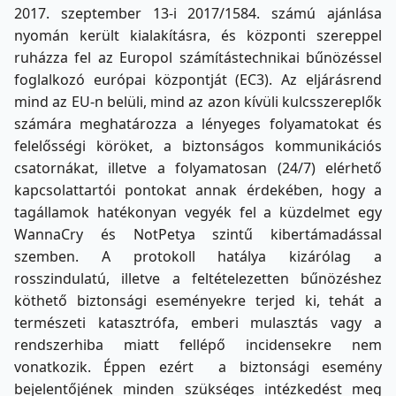
2017. szeptember 13-i 2017/1584. számú ajánlása
nyomán került kialakításra, és központi szereppel
ruházza fel az Europol számítástechnikai bűnözéssel
foglalkozó európai központját (EC3). Az eljárásrend
mind az EU-n belüli, mind az azon kívüli kulcsszereplők
számára meghatározza a lényeges folyamatokat és
felelősségi köröket, a biztonságos kommunikációs
csatornákat, illetve a folyamatosan (24/7) elérhető
kapcsolattartói pontokat annak érdekében, hogy a
tagállamok hatékonyan vegyék fel a küzdelmet egy
WannaCry és NotPetya szintű kibertámadással
szemben. A protokoll hatálya kizárólag a
rosszindulatú, illetve a feltételezetten bűnözéshez
köthető biztonsági eseményekre terjed ki, tehát a
természeti katasztrófa, emberi mulasztás vagy a
rendszerhiba miatt fellépő incidensekre nem
vonatkozik. Éppen ezért a biztonsági esemény
bejelentőjének minden szükséges intézkedést meg