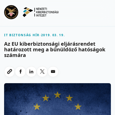
Ugrás a fő tartalomra
Menu
IT BIZTONSÁG HÍR
-
2019. 03. 19.
Az EU kiberbiztonsági eljárásrendet
határozott meg a bűnüldöző hatóságok
számára
Megosztas Facebookon
Megosztas LinkedInen
Megosztas X-en
Megosztas emailben
Link masolasa