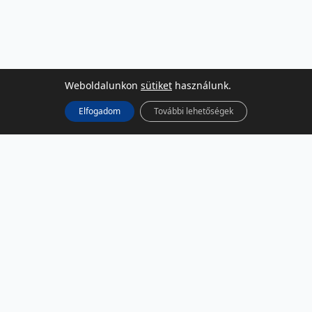
Weboldalunkon
sütiket
használunk.
Elfogadom
További lehetőségek
KÖZÖSSÉGI MÉDIA
Facebook
LinkedIn
Instagram