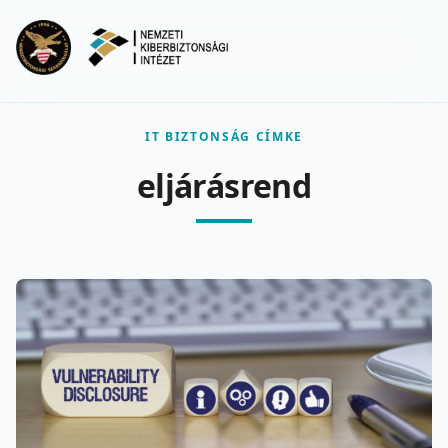
Ugrás a fő tartalomra
Menu
IT BIZTONSÁG CÍMKE
eljárásrend