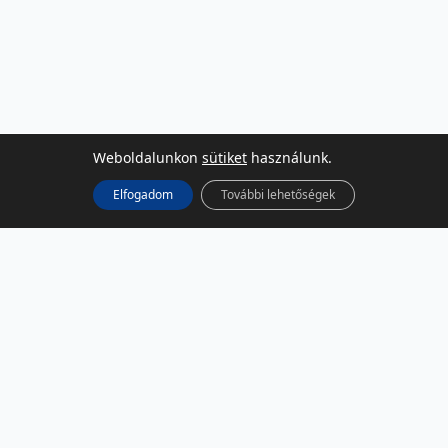
Weboldalunkon
sütiket
használunk.
Elfogadom
További lehetőségek
KÖZÖSSÉGI MÉDIA
Facebook
LinkedIn