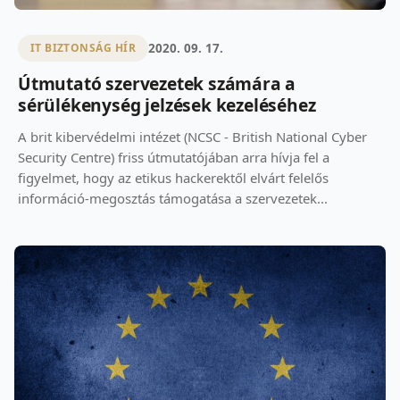
2020. 09. 17.
IT BIZTONSÁG HÍR
Útmutató szervezetek számára a
sérülékenység jelzések kezeléséhez
A brit kibervédelmi intézet (NCSC - British National Cyber
Security Centre) friss útmutatójában arra hívja fel a
figyelmet, hogy az etikus hackerektől elvárt felelős
információ-megosztás támogatása a szervezetek...