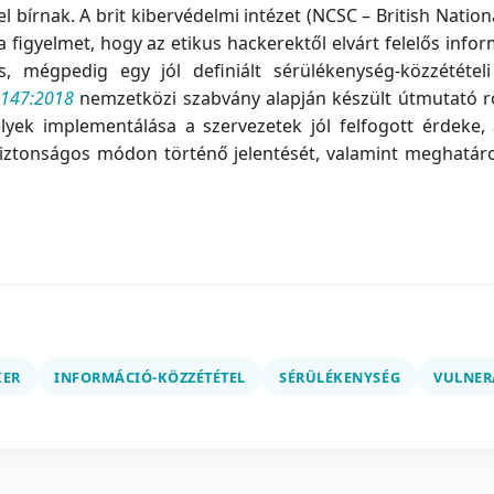
l bírnak. A brit kibervédelmi intézet (NCSC – British Nationa
 a figyelmet, hogy az etikus hackerektől elvárt felelős in
s, mégpedig egy jól definiált sérülékenység-közzétételi
9147:2018
nemzetközi szabvány alapján készült útmutató rö
yek implementálása a szervezetek jól felfogott érdeke, az
biztonságos módon történő jelentését, valamint meghatároz
KER
INFORMÁCIÓ-KÖZZÉTÉTEL
SÉRÜLÉKENYSÉG
VULNER