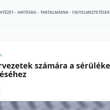
INTÉZET
HATÓSÁG
TARTALMAINK
FIGYELMEZTETÉSEK
7.
rvezetek számára a sérülék
léséhez
kon
nkedInen
as X-en
gosztas emailben