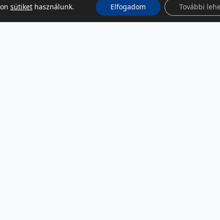
kon
sütiket
használunk.
Elfogadom
További leh
KÖZÖSSÉGI MÉDIA
Facebook
LinkedIn
Instagram
Podcast
RSS