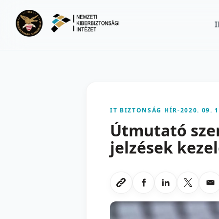
Ugrás a fő tartalomra
IT BIZTONSÁG HÍR
-
2020. 09. 1
Útmutató sze
jelzések keze
Megosztas Faceboo
Megosztas Li
Megoszt
Me
Link masolasa