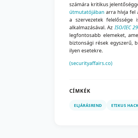
számára kritikus jelentőségge
útmutatójában
arra hívja fel
a szervezetek felelőssége i
alkalmazásával. Az
ISO/IEC 2
legfontosabb elemeket, amel
biztonsági rések egyszerű, 
ilyen esetekre.
(securityaffairs.co)
CÍMKÉK
ELJÁRÁSREND
ETIKUS HAC