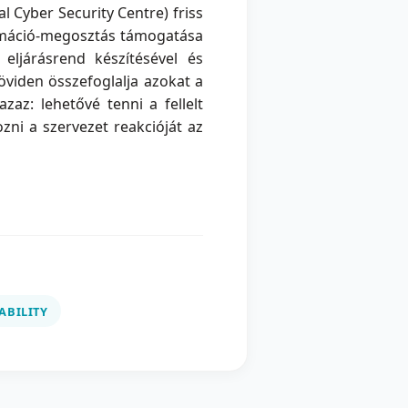
l Cyber Security Centre) friss
formáció-megosztás támogatása
 eljárásrend készítésével és
viden összefoglalja azokat a
az: lehetővé tenni a fellelt
ni a szervezet reakcióját az
ABILITY