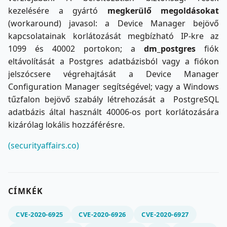
kezelésére a gyártó
megkerülő megoldásokat
(workaround) javasol: a Device Manager bejövő
kapcsolatainak korlátozását megbízható IP-kre az
1099 és 40002 portokon; a
dm_postgres
fiók
eltávolítását a Postgres adatbázisból vagy a fiókon
jelszócsere végrehajtását a Device Manager
Configuration Manager segítségével; vagy a Windows
tűzfalon bejövő szabály létrehozását a PostgreSQL
adatbázis által használt 40006-os port korlátozására
kizárólag lokális hozzáférésre.
(securityaffairs.co)
CÍMKÉK
CVE-2020-6925
CVE-2020-6926
CVE-2020-6927