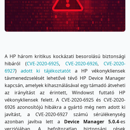
A HP három kritikus kockázati besorolású biztonsági
hibáról (
CVE-2020-6925
,
CVE-2020-6926
,
CVE-2020-
6927
)
adott ki tájékoztatót
a HP vékonykliensek
távmenedzselését lehetővé tévő HP Device Manager
kapcsán, amelyek kihasználásával egy támadó átveheti
az irányítást az érintett, Windowst futtató HP
vékonykliensek felett. A CVE-2020-6925 és CVE-2020-
6926 azonosítójú hibákra a gyártó még nem adott ki
javítást, a CVE-2020-6927 számú sérülékenység
azonban javítva lett a
Device Manager 5.0.4
-es
verziójában. A befoltozatlan biztonsági rések