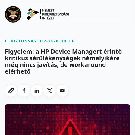
Ugrás a fő tartalomra
Menu
IT BIZTONSÁG HÍR
-
2020. 10. 06.
Figyelem: a HP Device Managert érintő
kritikus sérülékenységek némelyikére
még nincs javítás, de workaround
elérhető
Megosztas Facebookon
Megosztas LinkedInen
Megosztas X-en
Megosztas emailben
Link masolasa