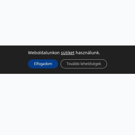
Weboldalunkon
sütiket
használunk.
Elfogadom
További lehetőségek
KÖZÖSSÉGI MÉDIA
Facebook
LinkedIn