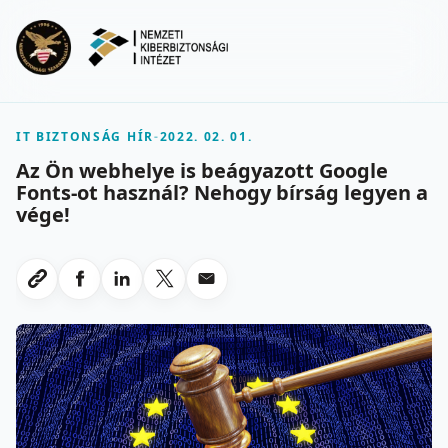
Ugrás a fő tartalomra
Menu
IT BIZTONSÁG HÍR
-
2022. 02. 01.
Az Ön webhelye is beágyazott Google
Fonts-ot használ? Nehogy bírság legyen a
vége!
Megosztas Facebookon
Megosztas LinkedInen
Megosztas X-en
Megosztas emailben
Link masolasa