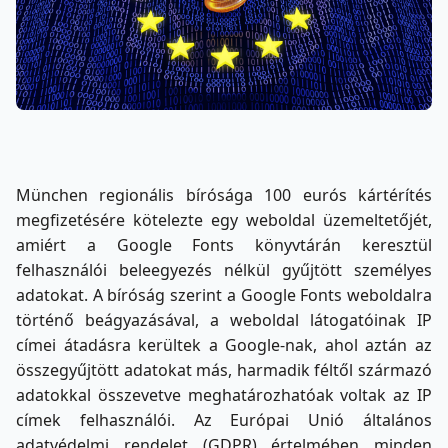
München regionális bírósága 100 eurós kártérítés
megfizetésére kötelezte egy weboldal üzemeltetőjét,
amiért a Google Fonts könyvtárán keresztül
felhasználói beleegyezés nélkül gyűjtött személyes
adatokat. A bíróság szerint a Google Fonts weboldalra
történő beágyazásával, a weboldal látogatóinak IP
címei átadásra kerültek a Google-nak, ahol aztán az
összegyűjtött adatokat más, harmadik féltől származó
adatokkal összevetve meghatározhatóak voltak az IP
címek felhasználói. Az Európai Unió általános
adatvédelmi rendelet (GDPR) értelmében minden