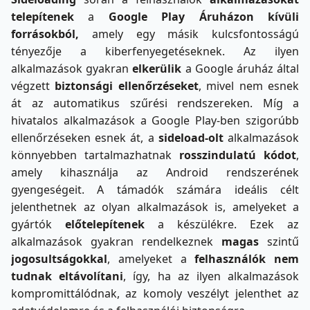
telepítenek
a
Google Play Áruházon kívüli
forrásokból,
amely egy másik kulcsfontosságú
tényezője a kiberfenyegetéseknek. Az ilyen
alkalmazások gyakran
elkerülik
a Google áruház által
végzett
biztonsági ellenőrzéseket
, mivel nem esnek
át az automatikus szűrési rendszereken. Míg a
hivatalos alkalmazások a Google Play-ben szigorúbb
ellenőrzéseken esnek át, a
sideload-olt
alkalmazások
könnyebben tartalmazhatnak
rosszindulatú kódot
,
amely kihasználja az Android rendszerének
gyengeségeit. A támadók számára ideális célt
jelenthetnek az olyan alkalmazások is, amelyeket a
gyártók
előtelepítenek
a készülékre. Ezek az
alkalmazások gyakran rendelkeznek
magas
szintű
jogosultságokkal
, amelyeket a
felhasználók nem
tudnak eltávolítani
, így, ha az ilyen alkalmazások
kompromittálódnak, az komoly veszélyt jelenthet az