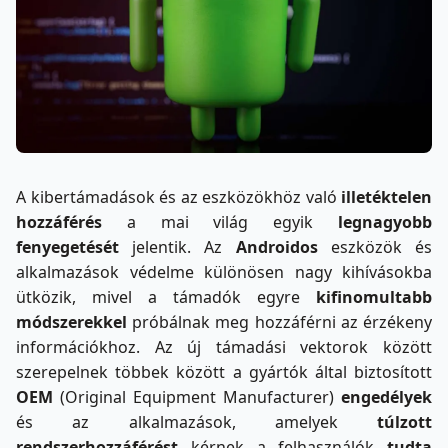
A kibertámadások és az eszközökhöz való
illetéktelen
hozzáférés
a mai világ egyik
legnagyobb
fenyegetését
jelentik. Az
Androidos
eszközök és
alkalmazások védelme különösen nagy kihívásokba
ütközik, mivel a támadók egyre
kifinomultabb
módszerekkel
próbálnak meg hozzáférni az érzékeny
információkhoz. Az új támadási vektorok között
szerepelnek többek között a gyártók által biztosított
OEM
(Original Equipment Manufacturer)
engedélyek
és az alkalmazások, amelyek
túlzott
rendszerhozzáférést
kérnek a felhasználók
tudta