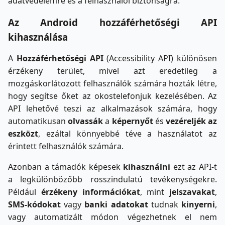
adatvédelemre és a felhasználói biztonságra.
Az Android hozzáférhetőségi API
kihasználása
A
Hozzáférhetőségi API
(Accessibility API) különösen
érzékeny terület, mivel azt eredetileg a
mozgáskorlátozott felhasználók számára hozták létre,
hogy segítse őket az okostelefonjuk kezelésében. Az
API lehetővé teszi az alkalmazások számára, hogy
automatikusan
olvassák
a
képernyőt
és
vezéreljék az
eszközt
, ezáltal könnyebbé téve a használatot az
érintett felhasználók számára.
Azonban a támadók képesek
kihasználni
ezt az API-t
a legkülönbözőbb rosszindulatú tevékenységekre.
Például
érzékeny információkat
, mint
jelszavakat
,
SMS-kódokat
vagy
banki adatokat
tudnak
kinyerni
,
vagy automatizált módon végezhetnek el nem