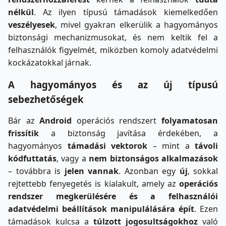
nélkül
. Az ilyen típusú támadások kiemelkedően
veszélyesek
, mivel gyakran elkerülik a hagyományos
biztonsági mechanizmusokat, és nem keltik fel a
felhasználók figyelmét, miközben komoly adatvédelmi
kockázatokkal járnak.
A hagyományos és az új típusú
sebezhetőségek
Bár az
Android
operációs rendszert
folyamatosan
frissítik
a biztonság javítása érdekében, a
hagyományos
támadási vektorok
– mint a
távoli
kódfuttatás
, vagy a
nem biztonságos alkalmazások
– továbbra is
jelen vannak
. Azonban egy
új
, sokkal
rejtettebb fenyegetés is kialakult, amely az
operációs
rendszer megkerülésére és a felhasználói
adatvédelmi beállítások manipulálására épít
. Ezen
támadások kulcsa a
túlzott
jogosultságokhoz
való