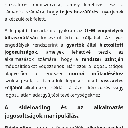
hozzáférés megszerzése, amely lehetővé teszi a
támadók számára, hogy
teljes
hozzáférést
nyerjenek
a készülékek felett.
A legújabb támadások gyakran az
OEM engedélyek
kihasználásán
keresztül érik el céljaikat. Az ilyen
engedélyek rendszerint a
gyártók
által
biztosított
jogosultságok
, amelyek lehetővé teszik az
alkalmazások számára, hogy a
rendszer szintjén
módosításokat végezzenek. Bár ezek a jogosultságok
alapvetően a rendszer
normál
működéséhez
szükségesek, a támadók képesek őket
visszaélés
céljából
alkalmazni, például álcázott kémkedési vagy
jogosulatlan adatgyűjtési tevékenységekhez.
A sideloading és az alkalmazás
jogosultságok manipulálása
Sideloading
során a felhasználók
alkalmazásokat