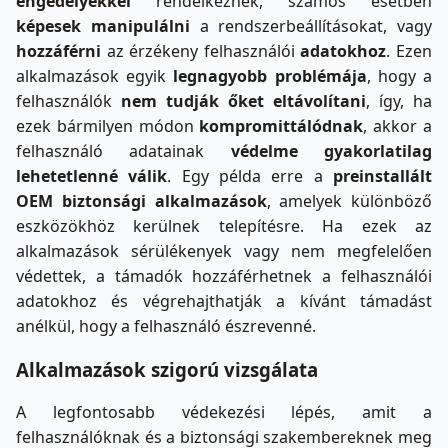
engedélyekkel
rendelkeznek, számos esetben
képesek manipulálni
a rendszerbeállításokat, vagy
hozzáférni
az érzékeny felhasználói
adatokhoz
. Ezen
alkalmazások egyik
legnagyobb problémája
, hogy a
felhasználók
nem tudják őket eltávolítani
, így, ha
ezek bármilyen módon
kompromittálódnak
, akkor a
felhasználó adatainak
védelme gyakorlatilag
lehetetlenné válik
. Egy példa erre a
preinstallált
OEM biztonsági alkalmazások
, amelyek különböző
eszközökhöz kerülnek telepítésre. Ha ezek az
alkalmazások sérülékenyek vagy nem megfelelően
védettek, a támadók hozzáférhetnek a felhasználói
adatokhoz és végrehajthatják a kívánt támadást
anélkül, hogy a felhasználó észrevenné.
Alkalmazások szigorú vizsgálata
A legfontosabb védekezési lépés, amit a
felhasználóknak és a biztonsági szakembereknek meg