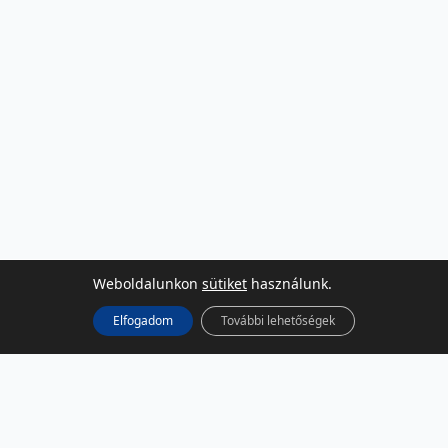
Weboldalunkon
sütiket
használunk.
Elfogadom
További lehetőségek
KÖZÖSSÉGI MÉDIA