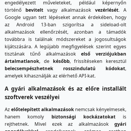
engedélyezett műveleteket, például képernyőn
történő
bevitelt
vagy alkalmazások
vezérlését
. A
Google ugyan tett lépéseket annak érdekében, hogy
az Android 13-ban szigorítsa a sideload-olt
alkalmazások ellenőrzését, azonban a támadók
továbbra is találnak módszereket a jogosultságok
kijátszására. A legújabb megfigyelések szerint egyes
tisztának tűnő alkalmazások
első verziójukban
ártalmatlanok
, de
később
, frissítéseken keresztül
belecsempészhetnek rosszindulatú kódokat
,
amelyek kihasználják az elérhető API-kat.
A gyári alkalmazások és az előre installált
szoftverek veszélyei
Az
előtelepített alkalmazások
nemcsak kényelmesek,
hanem komoly
biztonsági kockázatokat
is
rejthetnek. Mivel ezek az alkalmazások
gyári