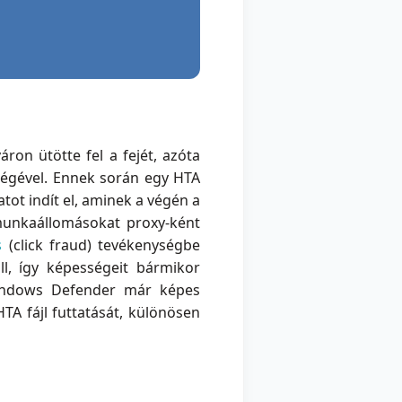
on ütötte fel a fejét, azóta
égével. Ennek során egy HTA
atot indít el, aminek a végén a
 munkaállomásokat proxy-ként
s
(click fraud) tevékenységbe
ll, így képességeit bármikor
Windows Defender már képes
HTA fájl futtatását, különösen