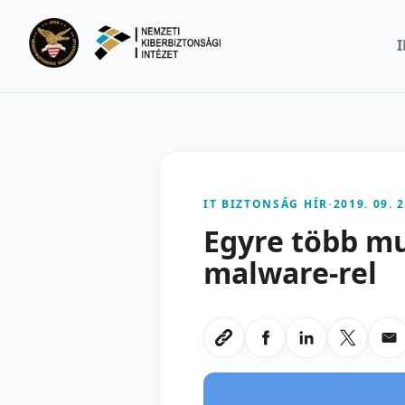
Ugrás a fő tartalomra
IT BIZTONSÁG HÍR
-
2019. 09. 2
Egyre több m
malware-rel
Megosztas Faceboo
Megosztas Li
Megoszt
Me
Link masolasa