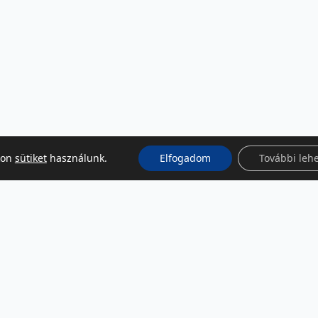
kon
sütiket
használunk.
Elfogadom
További leh
KÖZÖSSÉGI MÉDIA
Facebook
LinkedIn