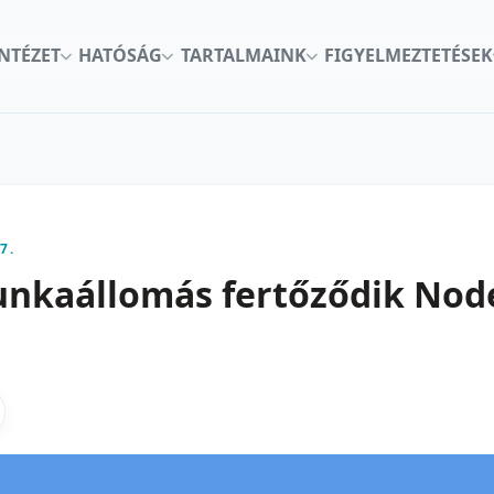
INTÉZET
HATÓSÁG
TARTALMAINK
FIGYELMEZTETÉSEK
7.
unkaállomás fertőződik Nod
kon
nkedInen
as X-en
gosztas emailben