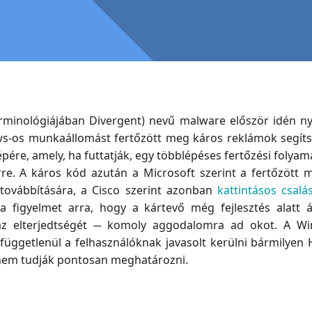
rminológiájában Divergent) nevű malware először idén nyár
s-os munkaállomást fertőzött meg káros reklámok segíts
gépére, amely, ha futtatják, egy többlépéses fertőzési folyam
re. A káros kód azután a Microsoft szerint a fertőzött
továbbítására, a Cisco szerint azonban
kattintásos csalá
 a figyelmet arra, hogy a kártevő még fejlesztés alatt á
e az elterjedtségét ─ komoly aggodalomra ad okot. A 
 függetlenül a felhasználóknak javasolt kerülni bármilyen 
nem tudják pontosan meghatározni.